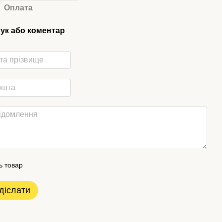
Оплата
гук або коментар
ь товар
діслати