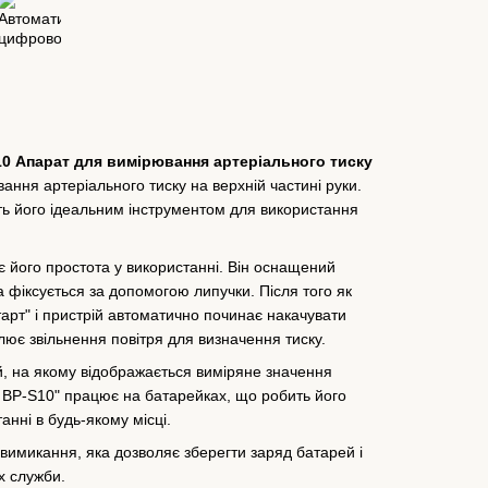
0 Апарат для вимірювання артеріального тиску
ання артеріального тиску на верхній частині руки.
ить його ідеальним інструментом для використання
 його простота у використанні. Він оснащений
а фіксується за допомогою липучки. Після того як
арт" і пристрій автоматично починає накачувати
лює звільнення повітря для визначення тиску.
, на якому відображається виміряне значення
C BP-S10" працює на батарейках, що робить його
нні в будь-якому місці.
вимикання, яка дозволяє зберегти заряд батарей і
х служби.