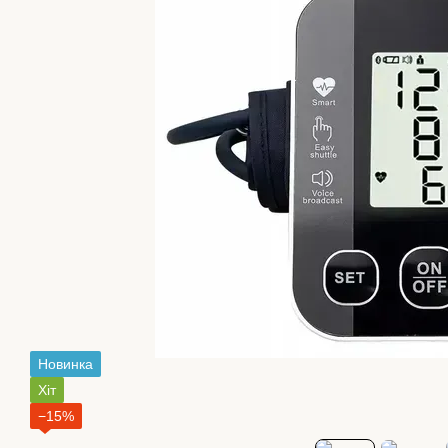
Новинка
Хіт
−15%