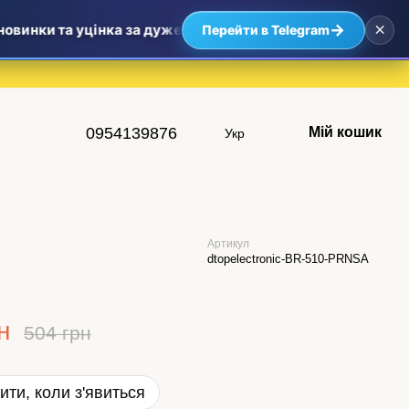
×
→
овинки та уцінка за дуже приємними цінами — найвигідніші
Перейти в Telegram
0954139876
Мій кошик
Укр
Артикул
dtopelectronic-BR-510-PRNSA
н
504 грн
ити, коли з'явиться