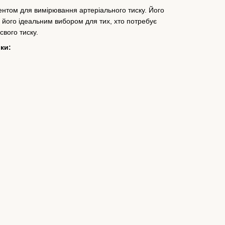
ентом для вимірювання артеріального тиску. Його
ь його ідеальним вибором для тих, хто потребує
свого тиску.
ки: