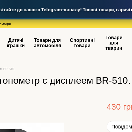
тайте до нашого Telegram-каналу! Топові товари, гарячі н
рмація
Товари
Дитячі
Товари для
Спортивні
для
іграшки
автомобіля
товари
тварин
м BR-510.
тонометр с дисплеем BR-510.
430 гр
Повідом