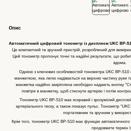
Опис
Автоматичний цифровий тонометр із дисплеєм UKC BP-S1
Це компактний та зручний пристрій, розроблений для вимірюв
Цей тонометр пропонує точні та надійні результати, що роб
вдома.
Однією з ключових особливостей тонометра UKC BP-S10 є
манжеткою, яка легко надівається на верхню частину руки т
манжетка надійно закріплена необхідно надають кнопку "Ст
повітря в манжетку, щоб стиснути артерію і потім контро
Тонометр UKC BP-S10 має яскравий і зрозумілий дисплей
артеріального тиску, а також показує пульс. Тонометр "UK
портативним та зручним у використа
Крім того, тонометр UKC BP-S10 має функцію автоматичного 
продовжити термін ї