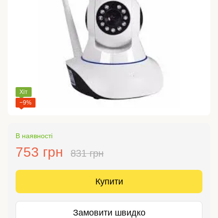
Хіт
−9%
В наявності
753 грн
831 грн
Купити
Замовити швидко