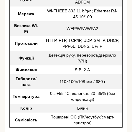
ADPCM
Wi-Fi IEEE 802.11 b/g/n; Ethernet RJ-
Мережа
45 10/100
Безпека Wi-
WEP/WPA/WPA2
Fi
HTTP, FTP, TCP/IP, UDP, SMTP, DHCP,
Протоколи
PPPoE, DDNS, UPnP
Детекція руху, переворот/дзеркало
Функції
(V/H)
Живлення
5 В, 2 А
Габарити/
110×100×108 мм / 680 г
вага
0…+55 °C; вологість 20–85% (без
Температура
конденсації)
Колір
Білий
Поширені ОС (ПК/ноутбук/смарт-
Сумісність
пристрої)