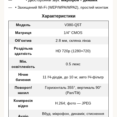
• Захищений Wi-Fi (WEP/WPA/WPA2), простий монтаж
Характеристики
Модель
V380-Q5T
Матриця
1/4" CMOS
Об’єктив
2.8 мм, скляна лінза
Роздільна
HD 720p (1280×720)
здатність
Мін.
0.5 люкс
освітленість
Нічне
11 ІЧ-діодів, до 10 м; авто ІЧ-фільтр
бачення
Поворот/
Горизонталь 355°, вертикаль 90°
нахил
(Pan/Tilt)
Компресія
H.264; фото — JPEG
відео
Вбуд. мікрофон, динамік; стиснення
Аудіо