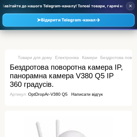
×
Завітайте до нашого Telegram-каналу! Топові товари, гарячі новинки т
➤
→
Відкрити Telegram-канал
Товари для дому
Електроніка
Камери
Бездротова повор
Бездротова поворотна камера IP,
панорамна камера V380 Q5 IP
360 градусів.
Артикул:
OptDropAr-V380 Q5
Написати відгук