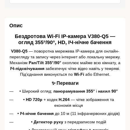
Опис
Бездротова Wi-Fi IP-камера V380-Q5 —
огляд 355°/90°, HD, ІЧ-нічне бачення
V380-Q5
— поворотна мережева IP-камера для онлайн-
перегляду та запису через інтернет або локальну мережу.
Механізм
Pan/Tilt 355°/90°
охоплює майже всю кімнату, а
ІЧ-підсвічування
забезпечує чітке відео навіть у темряві.
Під’єднання виконується по
Wi-Fi
або Ethernet.
✨ Переваги
• Широкий огляд:
панорамування 355°
і
нахил 90°
•
HD 720p
+ кодек
H.264
— чітке зображення та
економія місця
•
ІЧ-нічне бачення
до 10 м (11 інфрачервоних діодів)
•
Детектор руху
з передзаписом подій
• Двосторонній звук:
мікрофон + динамік