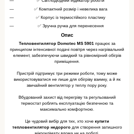
✅ Світлодіодний індикатор роботи
✅ Компактний розмір і невелика вага
✅ Корпус із термостійкого пластику
✅ Зручна ручка для перенесення
Опис
Тепловентилятор Domotec MS 5901
працює за
принципом інтенсивної подачі повітря через нагрівальний
елемент, забезпечуючи швидкий та рівномірний обігрів
приміщення.
Пристрій підтримує три режими роботи, тому може
використовуватися не лише для обігріву взимку, а й як
звичайний вентилятор у теплу пору року.
Вбудований захист від перегріву та регульований
термостат роблять експлуатацію безпечною та
максимально комфортною.
Це чудовий вибір для тих, хто хоче
купити
тепловентилятор недорого
для створення затишного
мікроклімату вдома чи на роботі.