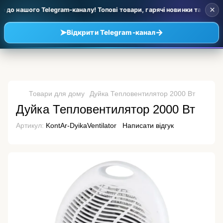
×
до нашого Telegram-каналу! Топові товари, гарячі новинки та уцінка з
➤
→
Відкрити Telegram-канал
Товари для дому
Дуйка Тепловентилятор 2000 Вт
Дуйка Тепловентилятор 2000 Вт
Артикул:
KontAr-DyikaVentilator
Написати відгук