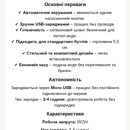
Основні переваги
✔
Автоматичне керування
– вмикається одним
натисканням кнопки.
✔
Зручне USB-заряджання
– працює без проводів.
✔
Гігієнічність
– силіконовий шланг безпечний для
питної води.
✔
Підходить для стандартних бутлів
– горловина 5,5
см.
✔
Стильний та компактний дизайн
– легко
встановлюється.
✔
Економія часу
– подача води без переливання та
бризок.
Автономність
Заряджається через
Micro USB
– працює без постійного
підключення до мережі.
Час зарядки –
3-4 години
, довготривала робота без
підзарядки.
Характеристики
Робоча напруга:
DC5V
Час зарядки:
3-4 години