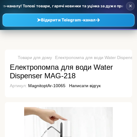
×
-каналу! Топові товари, гарячі новинки та уцінка за дуже приємними ц
➤
→
Відкрити Telegram-канал
Товари для дому
Електропомпа для води Water Dispense
Електропомпа для води Water
Dispenser MAG-218
Артикул:
MagnitoptAr-10065
Написати відгук