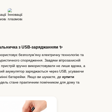
альничка з USB-заряджанням ✨
користовує безполум’яну електричну технологію та
 туристичного спорядження. Завдяки вітрозахисній
му пристрій зручно використовувати не лише вдома, а
ваний акумулятор заряджається через USB, усуваючи
змінні батарейки. Якщо ви шукаєте, де
купити
одель стане практичним помічником для дому та
.