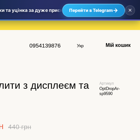
×
→
а уцінка за дуже приємними цінами — найвигідніші пропози
Перейти в Telegram
0954139876
Мій кошик
Укр
лити з дисплеєм та
Артикул
OptDropAr-
sp9590
н
440 грн