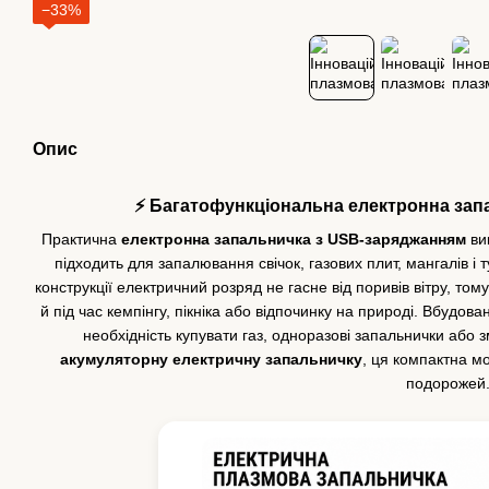
−33%
Опис
⚡ Багатофункціональна електронна зап
Практична
електронна запальничка з USB-заряджанням
ви
підходить для запалювання свічок, газових плит, мангалів і
конструкції електричний розряд не гасне від поривів вітру, то
й під час кемпінгу, пікніка або відпочинку на природі. Вбудо
необхідність купувати газ, одноразові запальнички або 
акумуляторну електричну запальничку
, ця компактна м
подорожей