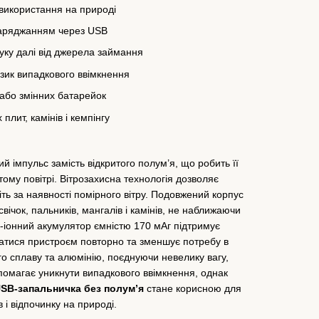
 використання на природі
заряджанням через USB
уку далі від джерела займання
ик випадкового ввімкнення
 або змінних батарейок
плит, камінів і кемпінгу
 імпульс замість відкритого полум’я, що робить її
ому повітрі. Вітрозахисна технологія дозволяє
іть за наявності помірного вітру. Подовжений корпус
ічок, пальників, мангалів і камінів, не наближаючи
й-іонний акумулятор ємністю 170 мАг підтримує
атися пристроєм повторно та зменшує потребу в
го сплаву та алюмінію, поєднуючи невелику вагу,
опомагає уникнути випадкового ввімкнення, однак
SB-запальничка без полум’я
стане корисною для
в і відпочинку на природі.