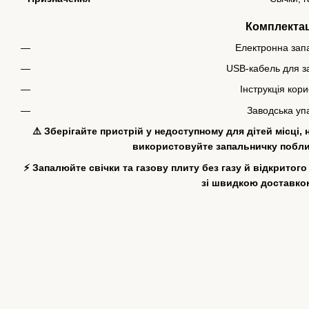
Комплектац
Електронна зап
USB-кабель для 
Інструкція кор
Заводська уп
⚠️ Зберігайте пристрій у недоступному для дітей місці, 
використовуйте запальничку побли
⚡ Запалюйте свічки та газову плиту без газу й відкритог
зі швидкою доставкою