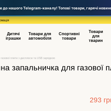
 нашого Telegram-каналу! Топові товари, гарячі новинки т
рмація
Товари
Дитячі
Товари для
Спортивні
для
іграшки
автомобіля
товари
тварин
 газової плити з дисплеєм та USB зарядкою
на запальничка для газової п
293 гр