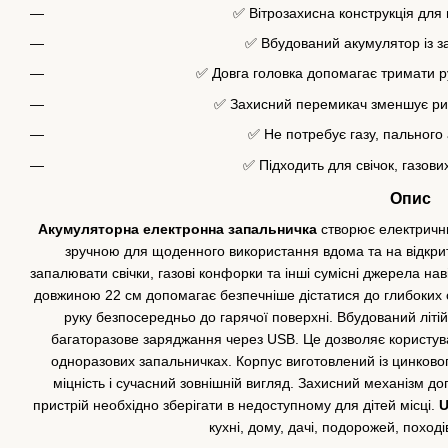
✅ Вітрозахисна конструкція для
✅ Вбудований акумулятор із 
✅ Довга головка допомагає тримати р
✅ Захисний перемикач зменшує риз
✅ Не потребує газу, пального
✅ Підходить для свічок, газових 
Опис
Акумуляторна електронна запальничка
створює електричний
зручною для щоденного використання вдома та на відкрит
запалювати свічки, газові конфорки та інші сумісні джерела нав
довжиною 22 см допомагає безпечніше дістатися до глибоких св
руку безпосередньо до гарячої поверхні. Вбудований літі
багаторазове заряджання через USB. Це дозволяє користув
одноразових запальничках. Корпус виготовлений із цинково
міцність і сучасний зовнішній вигляд. Захисний механізм д
пристрій необхідно зберігати в недоступному для дітей місці.
U
кухні, дому, дачі, подорожей, поході