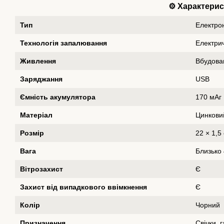
⚙️ Характери
Тип
Електро
Технологія запалювання
Електрич
Живлення
Вбудова
Заряджання
USB
Ємність акумулятора
170 мАг
Матеріал
Цинкови
Розмір
22 × 1,5
Вага
Близько 
Вітрозахист
Є
Захист від випадкового ввімкнення
Є
Колір
Чорний
Призначення
Свічки, 