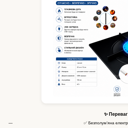
✨ Переваг
✅ Безполум’яна електр