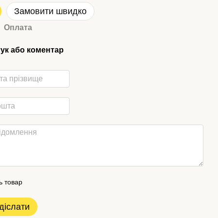
Замовити швидко
Оплата
гук або коментар
ь товар
діслати