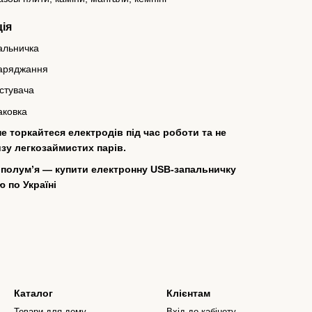
ія
альничка
заряджання
истувача
аковка
не торкайтеся електродів під час роботи та не
зу легкозаймистих парів.
о полум’я — купити електронну USB-запальничку
 по Україні
Каталог
Клієнтам
Товари для дому
Вхід до кабінету