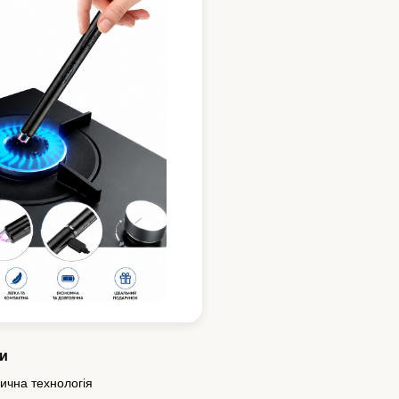
и
ична технологія