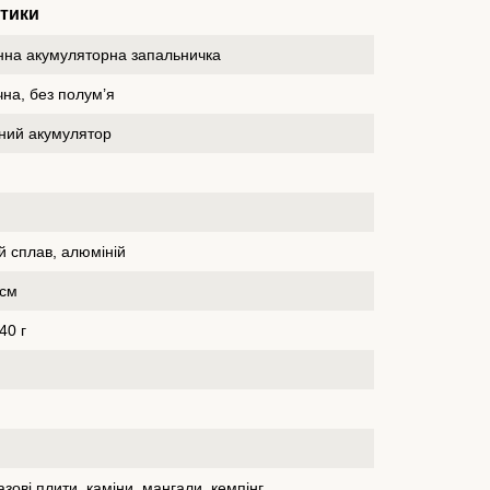
стики
нна акумуляторна запальничка
на, без полум’я
ний акумулятор
й сплав, алюміній
 см
40 г
газові плити, каміни, мангали, кемпінг