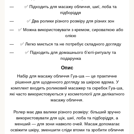
✅ Підходить для масажу обличчя, шиї, лоба та
підборіддя
✅ Два ролики різного розміру для різних зон
✅ Можна використовувати з кремом, сироваткою або
олією
✅ Легко миється та не потребує складного догляду
✅ Підходить для домашнього б’юті-ритуалу та
подарунка
Опис
Набір для масажу обличчя Гуа-ша — це практичне
рішення для щоденного догляду за шкірою вдома. У
комплект входить роликовий масажер та скребок Гуа-ша,
які часто використовуються у косметології для делікатного
масажу обличчя.
Ролер має два валики різного розміру: більший зручно
використовувати для щік, шиї, лоба та підборіддя, а
менший — для зони навколо очей. Масаж допомагає
освіжити шкіру, зменшити сліди втоми та зробити обличчя