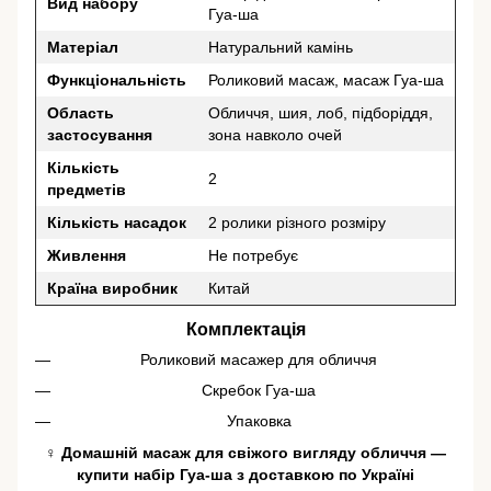
Вид набору
Гуа-ша
Матеріал
Натуральний камінь
Функціональність
Роликовий масаж, масаж Гуа-ша
Область
Обличчя, шия, лоб, підборіддя,
застосування
зона навколо очей
Кількість
2
предметів
Кількість насадок
2 ролики різного розміру
Живлення
Не потребує
Країна виробник
Китай
Комплектація
Роликовий масажер для обличчя
Скребок Гуа-ша
Упаковка
♀️ Домашній масаж для свіжого вигляду обличчя —
купити набір Гуа-ша з доставкою по Україні