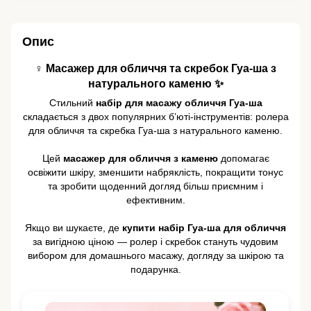
Опис
♀️ Масажер для обличчя та скребок Гуа-ша з
натурального каменю ✨
Стильний
набір для масажу обличчя Гуа-ша
складається з двох популярних б’юті-інструментів: ролера
для обличчя та скребка Гуа-ша з натурального каменю.
Цей
масажер для обличчя з каменю
допомагає
освіжити шкіру, зменшити набряклість, покращити тонус
та зробити щоденний догляд більш приємним і
ефективним.
Якщо ви шукаєте, де
купити набір Гуа-ша для обличчя
за вигідною ціною — ролер і скребок стануть чудовим
вибором для домашнього масажу, догляду за шкірою та
подарунка.