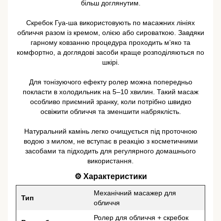
більш доглянутим.
Скребок Гуа-ша використовують по масажних лініях
обличчя разом із кремом, олією або сироваткою. Завдяки
гарному ковзанню процедура проходить м’яко та
комфортно, а доглядові засоби краще розподіляються по
шкірі.
Для тонізуючого ефекту ролер можна попередньо
покласти в холодильник на 5–10 хвилин. Такий масаж
особливо приємний зранку, коли потрібно швидко
освіжити обличчя та зменшити набряклість.
Натуральний камінь легко очищується під проточною
водою з милом, не вступає в реакцію з косметичними
засобами та підходить для регулярного домашнього
використання.
⚙️ Характеристики
Механічний масажер для
Тип
обличчя
Ролер для обличчя + скребок