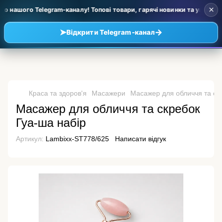
×
 нашого Telegram-каналу! Топові товари, гарячі новинки та уцінка за 
➤
→
Відкрити Telegram-канал
Краса та здоров'я
Масажери
Масажер для обличчя та ск
Масажер для обличчя та скребок
Гуа-ша набір
Артикул:
Lambixx-ST778/625
Написати відгук