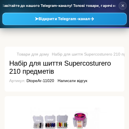
×
Завітайте до нашого Telegram-каналу! Топові товари, гарячі новинки т
➤
→
Відкрити Telegram-канал
Товари для дому
Набір для шиття Supercosturero 210 пре
Набір для шиття Supercosturero
210 предметів
Артикул:
DtopeAr-11020
Написати відгук