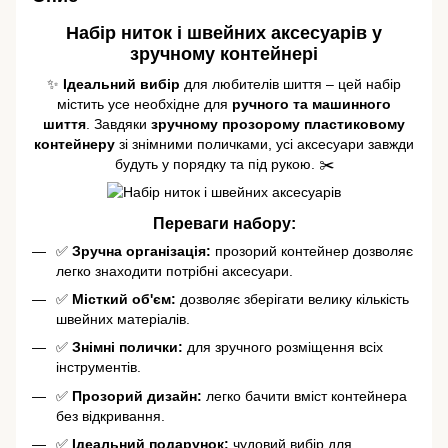
Набір ниток і швейних аксесуарів у
зручному контейнері
✨
Ідеальний вибір
для любителів шиття – цей набір
містить усе необхідне для
ручного та машинного
шиття
. Завдяки
зручному прозорому пластиковому
контейнеру
зі знімними поличками, усі аксесуари завжди
будуть у порядку та під рукою. ✂️
Переваги набору:
✅
Зручна організація:
прозорий контейнер дозволяє
легко знаходити потрібні аксесуари.
✅
Місткий об'єм:
дозволяє зберігати велику кількість
швейних матеріалів.
✅
Знімні полички:
для зручного розміщення всіх
інструментів.
✅
Прозорий дизайн:
легко бачити вміст контейнера
без відкривання.
✅
Ідеальний подарунок:
чудовий вибір для