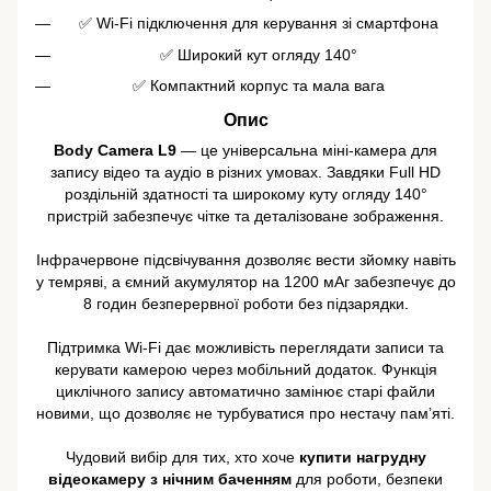
✅ Wi-Fi підключення для керування зі смартфона
✅ Широкий кут огляду 140°
✅ Компактний корпус та мала вага
Опис
Body Camera L9
— це універсальна міні-камера для
запису відео та аудіо в різних умовах. Завдяки Full HD
роздільній здатності та широкому куту огляду 140°
пристрій забезпечує чітке та деталізоване зображення.
Інфрачервоне підсвічування дозволяє вести зйомку навіть
у темряві, а ємний акумулятор на 1200 мАг забезпечує до
8 годин безперервної роботи без підзарядки.
Підтримка Wi-Fi дає можливість переглядати записи та
керувати камерою через мобільний додаток. Функція
циклічного запису автоматично замінює старі файли
новими, що дозволяє не турбуватися про нестачу пам’яті.
Чудовий вибір для тих, хто хоче
купити нагрудну
відеокамеру з нічним баченням
для роботи, безпеки