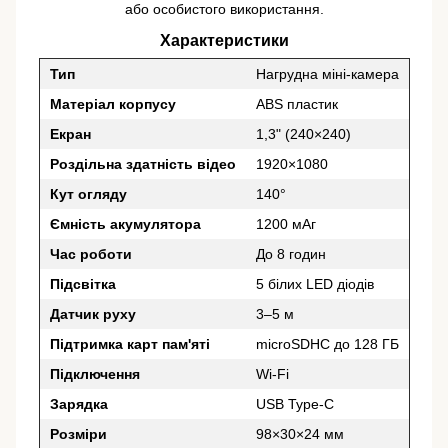
або особистого використання.
Характеристики
Тип
Нагрудна міні-камера
Матеріал корпусу
ABS пластик
Екран
1,3" (240×240)
Роздільна здатність відео
1920×1080
Кут огляду
140°
Ємність акумулятора
1200 мАг
Час роботи
До 8 годин
Підсвітка
5 білих LED діодів
Датчик руху
3–5 м
Підтримка карт пам'яті
microSDHC до 128 ГБ
Підключення
Wi-Fi
Зарядка
USB Type-C
Розміри
98×30×24 мм