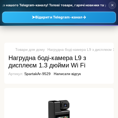
×
о нашого Telegram-каналу! Топові товари, гарячі новинки та уцінка за
➤
→
Відкрити Telegram-канал
Товари для дому
Нагрудна боді-камера L9 з дисплеєм 1.
Нагрудна боді-камера L9 з
дисплеєм 1.3 дюйми Wi Fi
Артикул:
SpartakAr-9529
Написати відгук