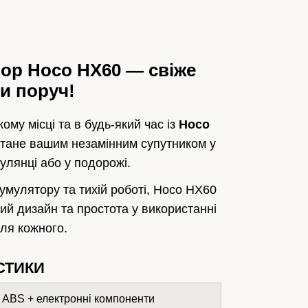
тор Hoco HX60 — свіже
и поруч!
ому місці та в будь-який час із
Hoco
стане вашим незамінним супутником у
гулянці або у подорожі.
мулятору та тихій роботі, Hoco HX60
ий дизайн та простота у використанні
ля кожного.
СТИКИ
ABS + електронні компоненти