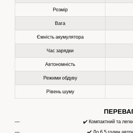
Розмір
Вага
Ємність акумулятора
Час зарядки
Автономність
Режими обдуву
Рівень шуму
ПЕРЕВА
✔️ Компактний та легк
✔️ До 6,5 годин авт