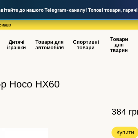
тайте до нашого Telegram-каналу! Топові товари, гарячі н
рмація
Товари
Дитячі
Товари для
Спортивні
для
іграшки
автомобіля
товари
тварин
ор Hoco HX60
384 гр
Купити