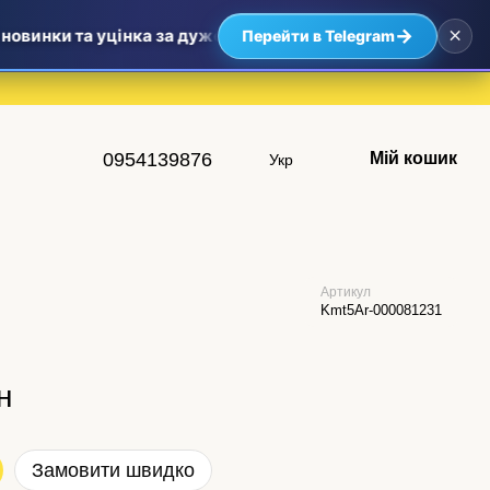
×
→
овинки та уцінка за дуже приємними цінами — найвигідніші
Перейти в Telegram
0954139876
Мій кошик
Укр
Артикул
Kmt5Ar-000081231
н
Замовити швидко