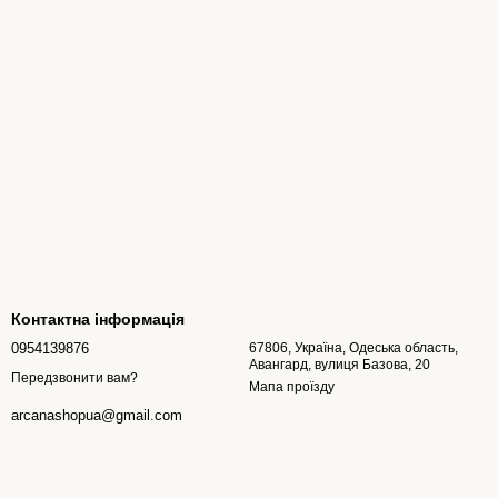
Контактна інформація
0954139876
67806, Україна, Одеська область,
Авангард, вулиця Базова, 20
Передзвонити вам?
Мапа проїзду
arcanashopua@gmail.com