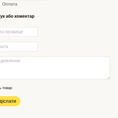
Оплата
гук або коментар
ь товар
діслати