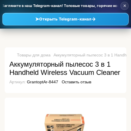
×
Загляните в наш Telegram-канал! Топовые товары, горячие новинки и
➤
→
Открыть Telegram-канал
Товары для дома
Аккумуляторный пылесос 3 в 1 Handheld
Аккумуляторный пылесос 3 в 1
Handheld Wireless Vacuum Cleaner
Артикул:
GrantoptAr-8447
Оставить отзыв