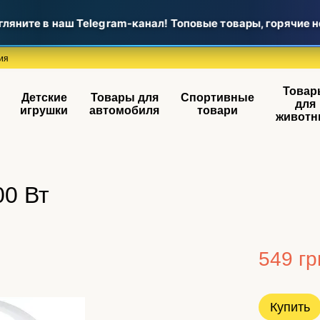
ите в наш Telegram-канал! Топовые товары, горячие нов
ия
Товар
Детские
Товары для
Спортивные
для
игрушки
автомобиля
товари
животн
00 Вт
549 гр
Купить