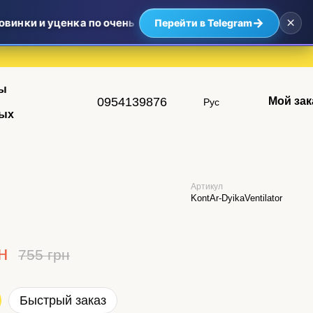
×
→
инки и уценка по очень приятным ценам — самые выгодные
Перейти в Telegram
ы
0954139876
Мой зак
Рус
ых
Артикул
KontAr-DyikaVentilator
н
755 грн
Быстрый заказ