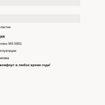
пластик
ция
motec MS 5901
сплуатации
аковка
комфорт в любое время года!