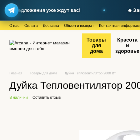
е предложения уже ждут вас!
🔥 Заглян
Перейти к основному контенту
О нас
Оплата
Доставка
Обмен и возврат
Контактная информац
Товары
Красота
для
и
дома
здоровье
Главная
Товары для дома
Дуйка Тепловентилятор 2000 Вт
Дуйка Тепловентилятор 20
В наличии
Оставить отзыв