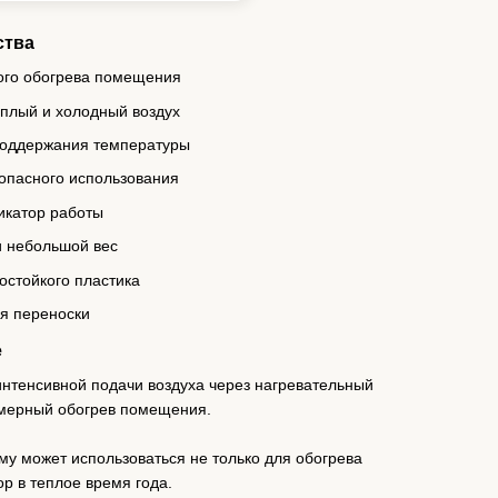
ства
ого обогрева помещения
еплый и холодный воздух
поддержания температуры
опасного использования
икатор работы
и небольшой вес
остойкого пластика
я переноски
е
нтенсивной подачи воздуха через нагревательный
омерный обогрев помещения.
му может использоваться не только для обогрева
ор в теплое время года.