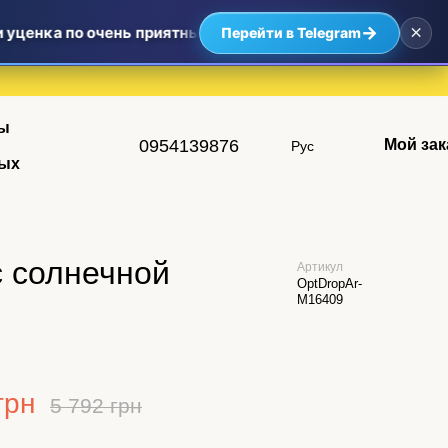
×
→
уценка по очень приятным ценам — самые выгодные предло
Перейти в Telegram
ы
0954139876
Мой зак
Рус
ых
с солнечной
Артикул
OptDropAr-
M16409
грн
5 792 грн