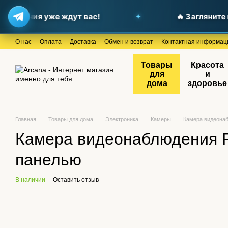
ожения уже ждут вас!
🔥 Загляните в н
Перейти к основному контенту
О нас
Оплата
Доставка
Обмен и возврат
Контактная информац
Товары
Красота
для
и
дома
здоровье
Главная
Товары для дома
Электроника
Камеры
Камера видеонаб
Камера видеонаблюдения P
панелью
В наличии
Оставить отзыв