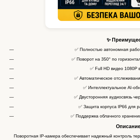
✨ Преимуще
✅ Полностью автономная рабо
✅ Поворот на 350° по горизонтал
✅ Full HD видео 1080P 
✅ Автоматическое отслеживан
✅ Интеллектуальное AI-об
✅ Двусторонняя аудиосвязь че
✅ Защита корпуса IP66 для р
✅ Поддержка облачного хранения
Описани
Поворотная IP-камера обеспечивает надежный контроль тер