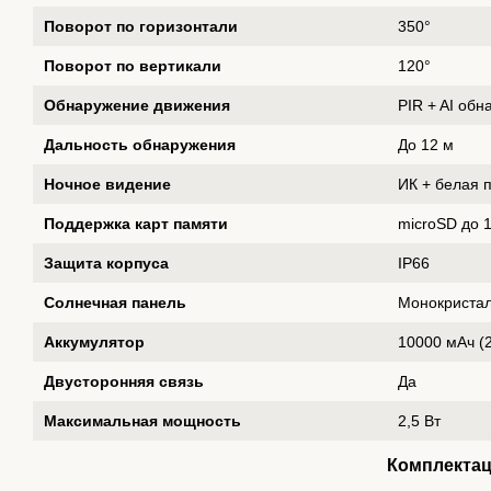
Поворот по горизонтали
350°
Поворот по вертикали
120°
Обнаружение движения
PIR + AI об
Дальность обнаружения
До 12 м
Ночное видение
ИК + белая 
Поддержка карт памяти
microSD до 
Защита корпуса
IP66
Солнечная панель
Монокристал
Аккумулятор
10000 мАч (2
Двусторонняя связь
Да
Максимальная мощность
2,5 Вт
Комплекта