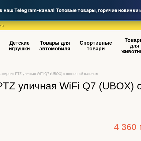
аш Telegram-канал! Топовые товары, горячие новинки и 
ия
Товар
Детские
Товары для
Спортивные
для
игрушки
автомобиля
товари
животн
людения PTZ уличная WiFi Q7 (UBOX) с солнечной панелью
TZ уличная WiFi Q7 (UBOX) 
4 360 