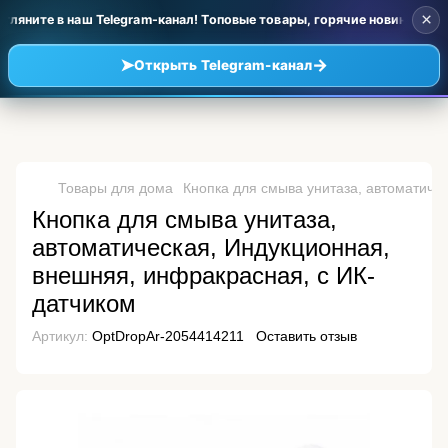
×
ляните в наш Telegram-канал! Топовые товары, горячие новинки и уц
➤
→
Открыть Telegram-канал
Товары для дома
Кнопка для смыва унитаза, автоматиче
Кнопка для смыва унитаза,
автоматическая, Индукционная,
внешняя, инфракрасная, с ИК-
датчиком
Артикул:
OptDropAr-2054414211
Оставить отзыв