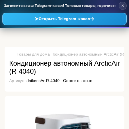
×
 Загляните в наш Telegram-канал! Топовые товары, горячие новинки
➤
→
Открыть Telegram-канал
Товары для дома
Кондиционер автономный ArcticAir (R-4
Кондиционер автономный ArcticAir
(R-4040)
Артикул:
daikensAr-R-4040
Оставить отзыв