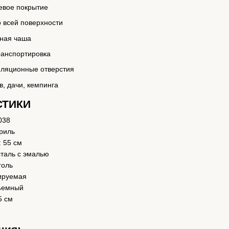
евое покрытие
 всей поверхности
ьная чаша
ранспортировка
иляционные отверстия
в, дачи, кемпинга
СТИКИ
038
гриль
 55 см
таль с эмалью
голь
ируемая
Съемный
5 см