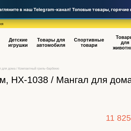
ляните в наш Telegram-канал! Топовые товары, горячие н
ия
Товар
Детские
Товары для
Спортивные
для
игрушки
автомобиля
товари
животн
л для дома / Компактный гриль-барбекю
м, HX-1038 / Мангал для дом
11 825