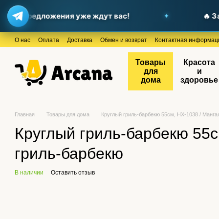
ные предложения уже ждут вас!
🔥 Заг
Перейти к основному контенту
О нас
Оплата
Доставка
Обмен и возврат
Контактная информац
Товары
Красота
для
и
дома
здоровье
Главная
Товары для дома
Круглый гриль-барбекю 55см, HX-1038 / Манга
Круглый гриль-барбекю 55с
гриль-барбекю
В наличии
Оставить отзыв