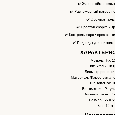
✔️ Жаростойкое эмал
✔️ Равномерный нагрев по
✔️ Съемная зол
✔️ Простая сборка и т
✔️ Контроль жара через вент
✔️ Подходит для пикнико
ХАРАКТЕРИ
Модель: HX-1
Тип: Угольный 
Диаметр решетки:
Материал: Жаростойкая с
Тип топлива: У
Вентиляция: Регул
Зольный отсек: 
Размер: 55 × 5
Вес: 12 кг