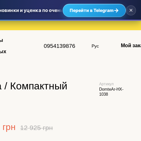
×
→
овинки и уценка по очень приятным ценам — самые выгод
Перейти в Telegram
ы
0954139876
Мой зак
Рус
ых
а / Компактный
Артикул
DomteAr-HX-
1038
 грн
12 925 грн