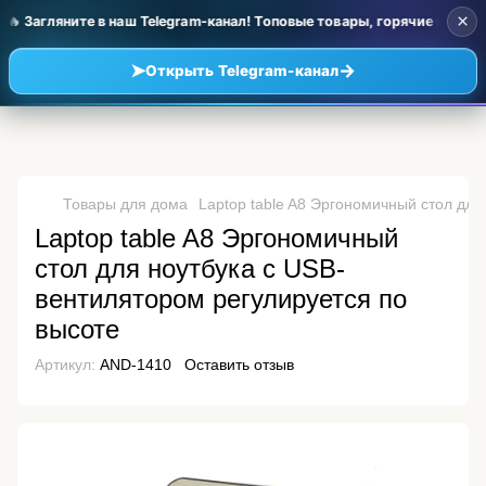
×
🔥 Загляните в наш Telegram-канал! Топовые товары, горячие новинк
➤
→
Открыть Telegram-канал
Товары для дома
Laptop table A8 Эргономичный стол для
Laptop table A8 Эргономичный
стол для ноутбука с USB-
вентилятором регулируется по
высоте
Артикул:
AND-1410
Оставить отзыв