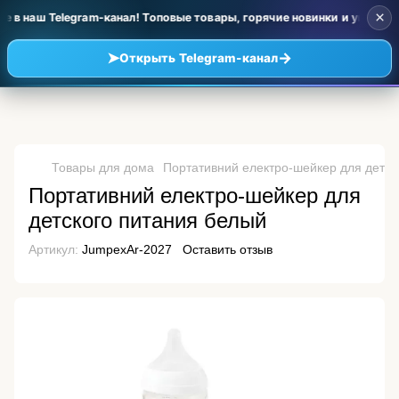
×
 в наш Telegram-канал! Топовые товары, горячие новинки и уценка п
➤
→
Открыть Telegram-канал
Товары для дома
Портативний електро-шейкер для детск
Портативний електро-шейкер для
детского питания белый
Артикул:
JumpexAr-2027
Оставить отзыв