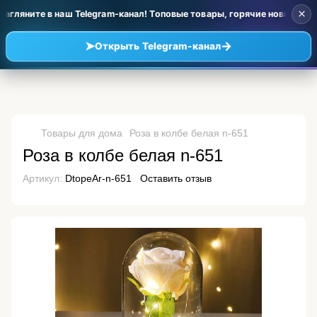
×
агляните в наш Telegram-канал! Топовые товары, горячие новинки и 
➤
→
Открыть Telegram-канал
Товары для дома
Роза в колбе белая n-651
Роза в колбе белая n-651
Артикул:
DtopeAr-n-651
Оставить отзыв