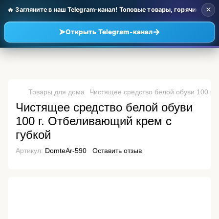
×
🔥 Загляните в наш Telegram-канал! Топовые товары, горячие новин
➤
→
Открыть Telegram-канал
Товары для дома
Чистящее средство белой обуви 100 г.
Чистящее средство белой обуви
100 г. Отбеливающий крем с
губкой
Артикул:
DomteAr-590
Оставить отзыв