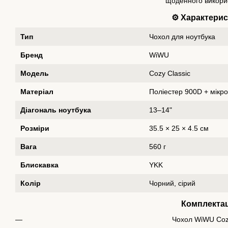
щоденного викори
⚙️ Характери
Тип
Чохол для ноутбука
Бренд
WiWU
Модель
Cozy Classic
Матеріал
Поліестер 900D + мікр
Діагональ ноутбука
13–14"
Розміри
35.5 × 25 × 4.5 см
Вага
560 г
Блискавка
YKK
Колір
Чорний, сірий
Комплектац
Чохол WiWU Cozy