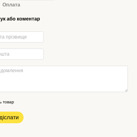
Оплата
гук або коментар
ь товар
діслати