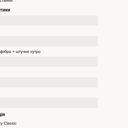
стання.
стики
офібра + штучне хутро
ія
 Classic