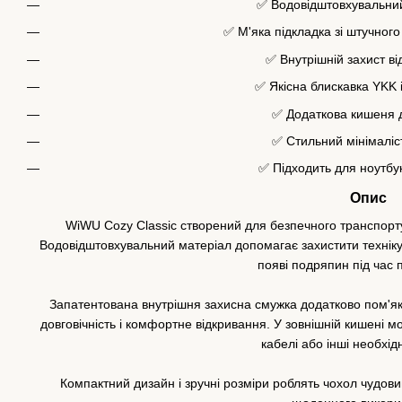
✅ Водовідштовхувальни
✅ М'яка підкладка зі штучног
✅ Внутрішній захист від
✅ Якісна блискавка YKK 
✅ Додаткова кишеня д
✅ Стильний мінімаліс
✅ Підходить для ноутбу
Опис
WiWU Cozy Classic створений для безпечного транспорт
Водовідштовхувальний матеріал допомагає захистити техніку в
появі подряпин під час
Запатентована внутрішня захисна смужка додатково пом'як
довговічність і комфортне відкривання. У зовнішній кишені м
кабелі або інші необхід
Компактний дизайн і зручні розміри роблять чохол чудов