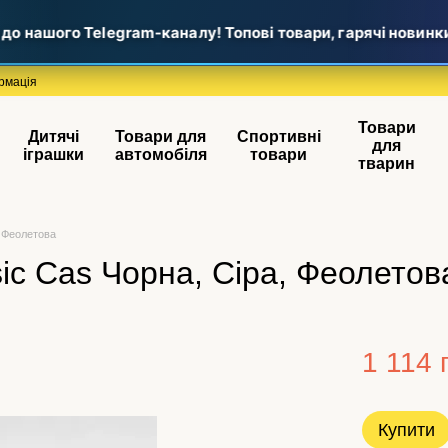
нашого Telegram-каналу! Топові товари, гарячі новинки та
рмація
Товари
Дитячі
Товари для
Спортивні
для
іграшки
автомобіля
товари
тварин
, Феолетова
ic Cas Чорна, Сіра, Феолетов
1 114 
Купити