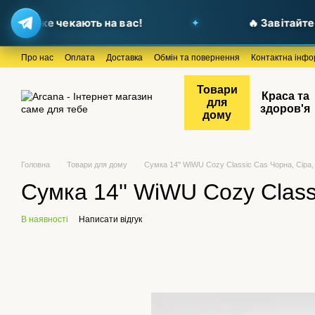
ї вже чекають на вас!
🔥 Завітайте до 
Перейти до основного контенту
Про нас
Оплата
Доставка
Обмін та повернення
Контактна інфо
Товари
Краса та
для
здоров'я
дому
Головна
Товари для дому
Сумка 14'' WiWU Cozy Classic Cas Чорна, Сіра
Сумка 14'' WiWU Cozy Class
В наявності
Написати відгук