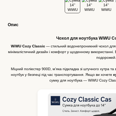
Опис
Чохол для ноутбука WiWU Co
WiWU Cozy Classic
— стильний водонепроникний чохол для н
мінімалістичний дизайн і комфорт у щоденному використанні. В
подорожей
Міцний поліестер 900D, м'яка підкладка зі штучного хутра та 
ноутбук у безпеці під час транспортування. Якщо ви хочете
к
сумку для ноутбука — WiWU Cozy Clas