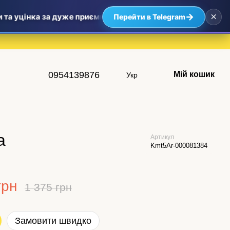
×
→
 уцінка за дуже приємними цінами — найвигідніші пропозиц
Перейти в Telegram
0954139876
Мій кошик
Укр
а
Артикул
Kmt5Ar-000081384
грн
1 375 грн
Замовити швидко