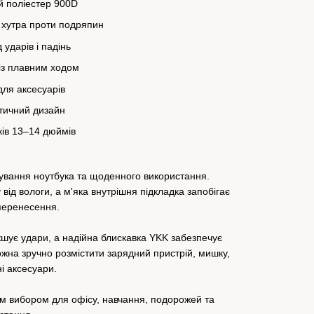
й поліестер 900D
о хутра проти подряпин
 ударів і падінь
із плавним ходом
ля аксесуарів
тичний дизайн
ків 13–14 дюймів
ування ноутбука та щоденного використання.
ід вологи, а м'яка внутрішня підкладка запобігає
 перенесення.
шує удари, а надійна блискавка YKK забезпечує
ожна зручно розмістити зарядний пристрій, мишку,
ні аксесуари.
им вибором для офісу, навчання, подорожей та