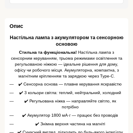
Опис
Настільна лампа з акумулятором та сенсорною
основою
Стильна та функціональна!
Настільна лампа з
сенсорним керуванням, трьома режимами освітлення та
регульованою ніжкою — ідеальне рішення для дому,
офісу чи робочого місця. Акумуляторна, компактна, з
магнітним кріпленням та зарядкою через Type-C.
✔️ Сенсорна основа — плавне керування яскравістю
✔️ 3 кольори світла: теплий, нейтральний, холодний
✔️ Регульована ніжка — направляйте світло, як
потрібно
✔️ Акумулятор 1800 мА·г — працює без проводів
✔️ Знімна верхня частина на магніті
✔️ Сучасний вигляд, підходить до будь-якого інтер’єру