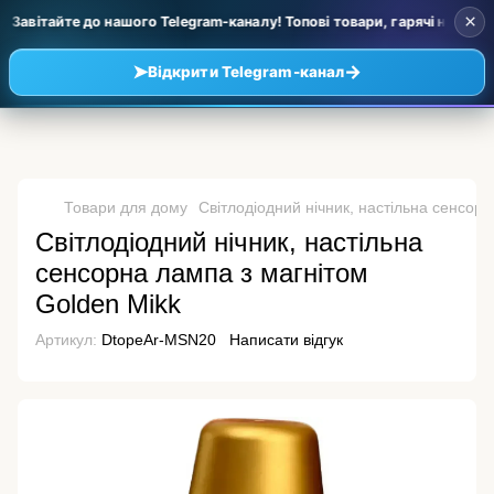
×
 Завітайте до нашого Telegram-каналу! Топові товари, гарячі новинки 
➤
→
Відкрити Telegram-канал
Товари для дому
Світлодіодний нічник, настільна сенсор
Світлодіодний нічник, настільна
сенсорна лампа з магнітом
Golden Mikk
Артикул:
DtopeAr-MSN20
Написати відгук