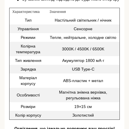
Характеристика
Значення
Тип
Настільний світильник / нічник
Управління
Сенсорне
Режими
Тепле, нейтральне, холодне світло
Колірна
3000K / 4500K / 6500K
температура
Тип живлення
Акумулятор 1800 мА·г
Зарядка
USB Type-C
Матеріал
ABS-пластик + метал
корпусу
Магнітна знімна верхівка,
Особливості
регульована ніжка
Розміри
19×15 см
Колір корпусу
Золотистий
Освітлення, що ідеально доповнює ваш простір!