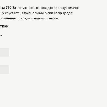
дяки
750 Вт
потужності, він швидко приготує смачні
ну хрусткість. Оригінальний білий колір додає
ь очищення приладу швидким і легким.
тики
ня