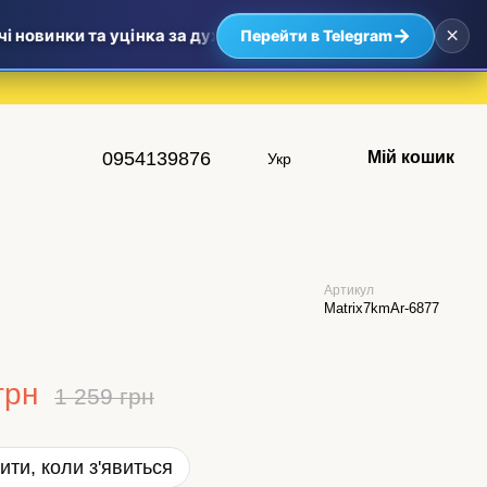
×
→
 новинки та уцінка за дуже приємними цінами — найвигідні
Перейти в Telegram
0954139876
Мій кошик
Укр
Артикул
Matrix7kmAr-6877
грн
1 259 грн
ити, коли з'явиться