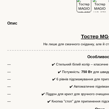
Опис
Тостер MG
Не лише для смачного сніданку, але й ст
Особливос
✔️ Стильний білий колір – класичне
✔️ Потужність:
750 Вт
для швидк
✔️ 6 рівнів підсмажування для приг
✔️ Автоматичне підніман
✔️ Піддон для крихт для зручного очищенн
✔️ Кнопка "стоп" для припинення під