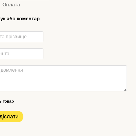
Оплата
гук або коментар
ь товар
діслати