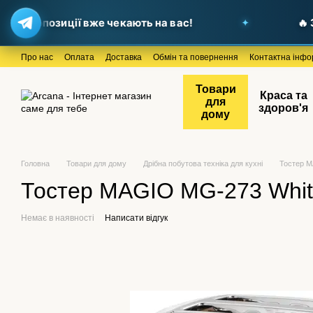
і пропозиції вже чекають на вас!
🔥 За
Перейти до основного контенту
Про нас
Оплата
Доставка
Обмін та повернення
Контактна інфо
Товари
Краса та
для
здоров'я
дому
Головна
Товари для дому
Дрібна побутова техніка для кухні
Тостер M
Тостер MAGIO MG-273 Whi
Немає в наявності
Написати відгук