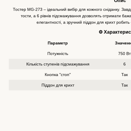
Опис
Тостер MG-273 – ідеальний вибір для кожного сніданку. Зав
тости, а 6 рівнів підсмажування дозволять отримати бажа
елегантності, а зручний піддон для крихт робит
⚙️
Характерис
Параметр
Значен
Потужність
750 Вт
Кількість ступенів підсмажування
6
Кнопка "стоп"
Так
Піддон для крихт
Так