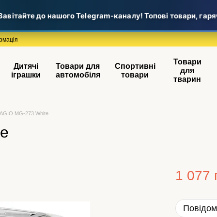
вітайте до нашого Telegram-каналу! Топові товари, гарячі
рмація
Товари
Дитячі
Товари для
Спортивні
для
іграшки
автомобіля
товари
тварин
AGIO MG-273 White
te
1 077 
Повідом