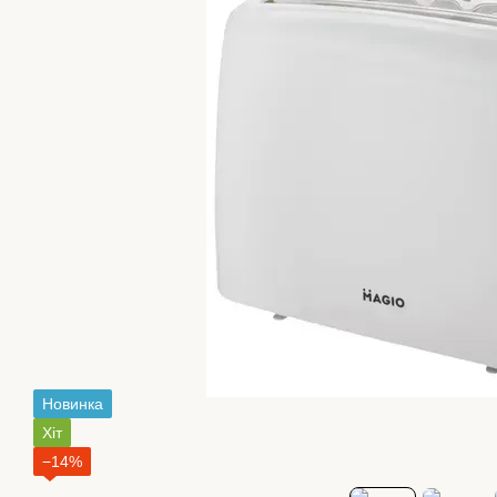
Новинка
Хіт
−14%