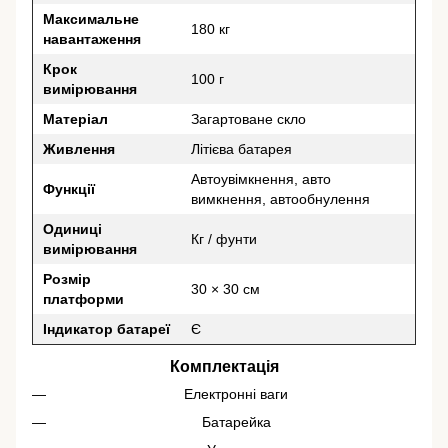
Максимальне
180 кг
навантаження
Крок
100 г
вимірювання
Матеріал
Загартоване скло
Живлення
Літієва батарея
Автоувімкнення, авто
Функції
вимкнення, автообнулення
Одиниці
Кг / фунти
вимірювання
Розмір
30 × 30 см
платформи
Індикатор батареї
Є
Комплектація
Електронні ваги
Батарейка