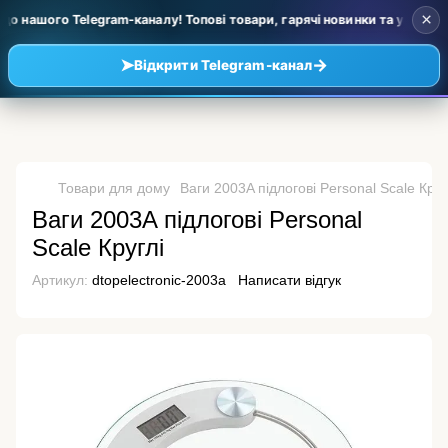
×
 нашого Telegram-каналу! Топові товари, гарячі новинки та уцінка за
➤
→
Відкрити Telegram-канал
Товари для дому
Ваги 2003A підлогові Personal Scale Круг
Ваги 2003A підлогові Personal
Scale Круглі
Артикул:
dtopelectronic-2003a
Написати відгук