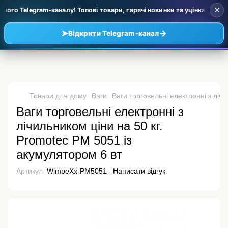
×
ого Telegram-каналу! Топові товари, гарячі новинки та уцінка за дуже
➤
→
Відкрити Telegram-канал
Товари для дому
Ваги
Ваги торговельні електронні з ліч
Ваги торговельні електронні з
лічильником ціни на 50 кг.
Promotec PM 5051 із
акумулятором 6 вт
Артикул:
WimpeXx-PM5051
Написати відгук