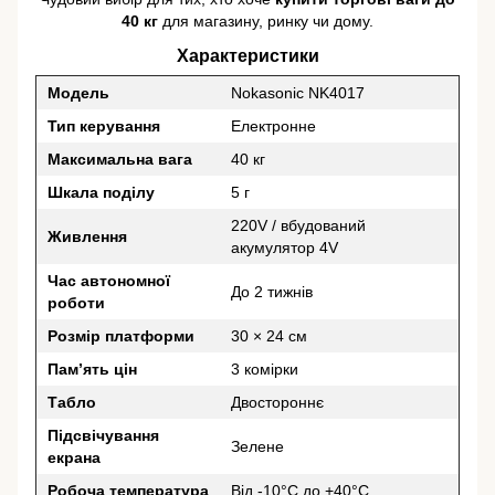
40 кг
для магазину, ринку чи дому.
Характеристики
Модель
Nokasonic NK4017
Тип керування
Електронне
Максимальна вага
40 кг
Шкала поділу
5 г
220V / вбудований
Живлення
акумулятор 4V
Час автономної
До 2 тижнів
роботи
Розмір платформи
30 × 24 см
Пам’ять цін
3 комірки
Табло
Двостороннє
Підсвічування
Зелене
екрана
Робоча температура
Від -10°C до +40°C