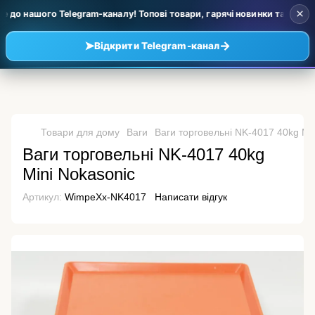
×
до нашого Telegram-каналу! Топові товари, гарячі новинки та уцінка з
➤
→
Відкрити Telegram-канал
Товари для дому
Ваги
Ваги торговельні NK-4017 40kg Mi
Ваги торговельні NK-4017 40kg
Mini Nokasonic
Артикул:
WimpeXx-NK4017
Написати відгук