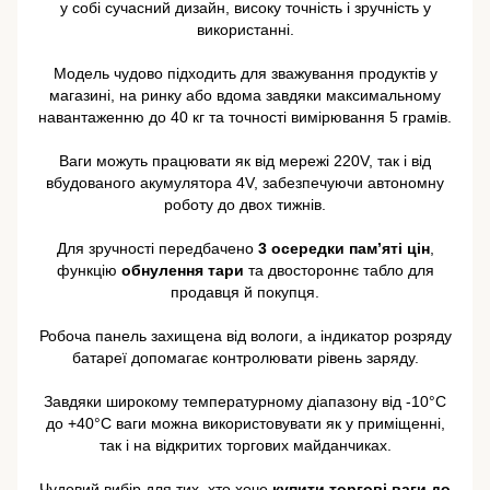
у собі сучасний дизайн, високу точність і зручність у
використанні.
Модель чудово підходить для зважування продуктів у
магазині, на ринку або вдома завдяки максимальному
навантаженню до 40 кг та точності вимірювання 5 грамів.
Ваги можуть працювати як від мережі 220V, так і від
вбудованого акумулятора 4V, забезпечуючи автономну
роботу до двох тижнів.
Для зручності передбачено
3 осередки пам’яті цін
,
функцію
обнулення тари
та двостороннє табло для
продавця й покупця.
Робоча панель захищена від вологи, а індикатор розряду
батареї допомагає контролювати рівень заряду.
Завдяки широкому температурному діапазону від -10°C
до +40°C ваги можна використовувати як у приміщенні,
так і на відкритих торгових майданчиках.
Чудовий вибір для тих, хто хоче
купити торгові ваги до