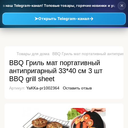
×
в наш Telegram-канал! Топовые товары, горячие новинки и уценка п
➤
→
Открыть Telegram-канал
Товары для дома
BBQ Гриль мат портативный антипригарн
BBQ Гриль мат портативный
антипригарный 33*40 см 3 шт
BBQ grill sheet
Артикул:
YaKKa-pr1002364
Оставить отзыв