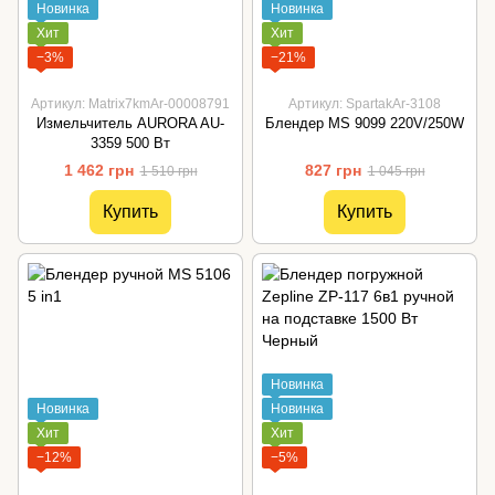
Новинка
Новинка
Хит
Хит
−3%
−21%
Артикул: Matrix7kmAr-00008791
Артикул: SpartakAr-3108
Измельчитель AURORA AU-
Блендер MS 9099 220V/250W
3359 500 Вт
1 462 грн
827 грн
1 510 грн
1 045 грн
Купить
Купить
Новинка
Новинка
Новинка
Хит
Хит
−12%
−5%