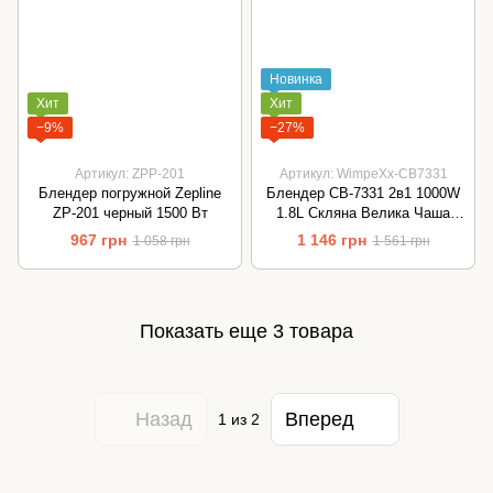
Новинка
Хит
Хит
−9%
−27%
Артикул: ZPP-201
Артикул: WimpeXx-CB7331
Блендер погружной Zepline
Блендер CB-7331 2в1 1000W
ZP-201 черный 1500 Вт
1.8L Скляна Велика Чаша
Crownberg
967 грн
1 146 грн
1 058 грн
1 561 грн
Показать еще 3 товара
Назад
Вперед
1
из 2