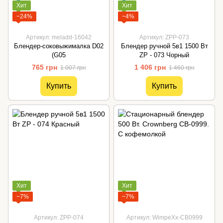
Хит
Хит
−24%
−4%
Артикул: meladd-16042
Артикул: ZPP-073
Блендер-соковыжималка D02
Блендер ручной 5в1 1500 Вт
(G05
ZP - 073 Чорный
765 грн
1 406 грн
1 007 грн
1 460 грн
Купить
Купить
Хит
Хит
−7%
−7%
Артикул: ZPP-074
Артикул: WimpeXx-CB0999