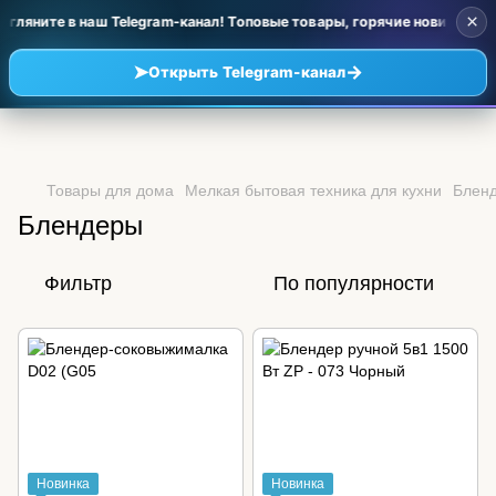
×
гляните в наш Telegram-канал! Топовые товары, горячие новинки и у
➤
→
Открыть Telegram-канал
Товары для дома
Мелкая бытовая техника для кухни
Блен
Блендеры
Фильтр
По популярности
Новинка
Новинка