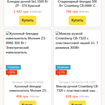
Блендер ручной 5в1 1500 Вт
Стационарный блендер 500
ZP - 074 Красный
Вт. Crownberg CB-0999. С
кофемолкой
1 437 грн
750 грн
1 540 грн
806 грн
Купить
Купить
Новинка
Новинка
−35%
−17%
Артикул: WimpeXx-8986
Артикул: WimpeXx-CB 7320
Кухонный блендер
Миксер ручной Crownberg CB-
измельчитель Молния ZS
7320 с пластмассовой чашей
8986 300 Вт / Электрический
2л. 7 режимов 300Вт
456 грн
628 грн
705 грн
755 грн
измельчитель