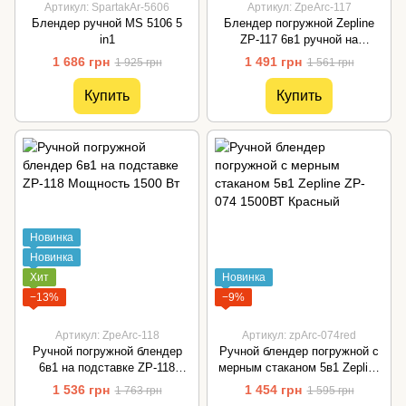
Артикул: SpartakAr-5606
Артикул: ZpeArc-117
Блендер ручной MS 5106 5
Блендер погружной Zepline
in1
ZP-117 6в1 ручной на
подставке 1500 Вт Черный
1 686 грн
1 491 грн
1 925 грн
1 561 грн
Купить
Купить
Новинка
Новинка
Хит
Новинка
−13%
−9%
Артикул: ZpeArc-118
Артикул: zpArc-074red
Ручной погружной блендер
Ручной блендер погружной с
6в1 на подставке ZP-118
мерным стаканом 5в1 Zepline
Мощность 1500 Вт
ZP-074 1500ВТ Красный
1 536 грн
1 454 грн
1 763 грн
1 595 грн