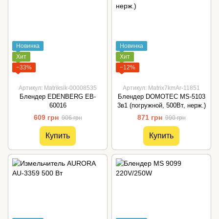
Новинка
Новинка
Хит
Хит
−33%
−12%
Артикул: Matriksik-00008535
Артикул: Matrix7kmAr-11851
Блендер EDENBERG EB-
Блендер DOMOTEC MS-5103
60016
3в1 (погружной, 500Вт, нерж.)
609 грн
871 грн
906 грн
990 грн
Купить
Купить