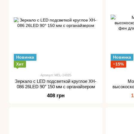
Новинка
Новинка
Хит
−15%
Артикул: MEL-14825
Зеркало с LED подсветкой круглое XH-
Мо
086 26LED 90° 150 мм с органайзером
высокоск
фен для
408 грн
1