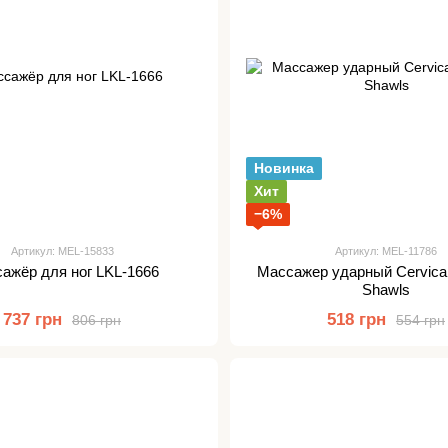
Новинка
Хит
−6%
Артикул: MEL-15833
Артикул: MEL-11786
ажёр для ног LKL-1666
Массажер ударный Cervica
Shawls
737 грн
518 грн
806 грн
554 грн