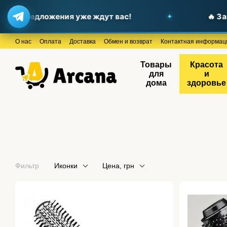
ые предложения уже ждут вас!
🔥 Загля
Перейти к основному контенту
О нас
Оплата
Доставка
Обмен и возврат
Контактная информац
Товары
Красота
для
и
дома
здоровье
Фильтр
Иконки
Цена, грн