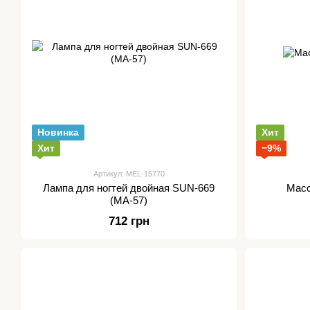
Новинка
Хит
Хит
−9%
Артикул: MEL-15770
Лампа для ногтей двойная SUN-669
Масс
(MA-57)
712 грн