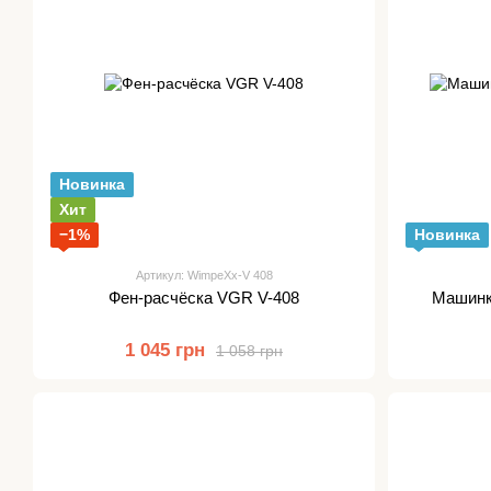
Новинка
Хит
−1%
Новинка
Артикул: WimpeXx-V 408
Фен-расчёска VGR V-408
Машинк
1 045 грн
1 058 грн