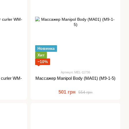
Новинка
Хит
−10%
Артикул: MEL-11736
 curler WM-
Массажер Manipol Body (MA01) (M9-1-5)
501 грн
554 грн