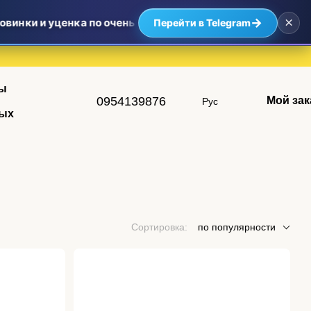
×
→
винки и уценка по очень приятным ценам — самые выгодны
Перейти в Telegram
ы
0954139876
Мой зак
Рус
ых
Сортировка:
по популярности