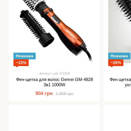
Новинка
Новинка
−15%
−26%
Артикул: yak-371928
Фен-щетка для волос Gemei GM-4828
Фен щетка 
3в1 1000W
ук
904 грн
1 058 грн