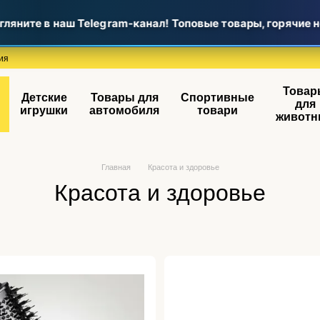
ните в наш Telegram-канал! Топовые товары, горячие но
ия
Товар
Детские
Товары для
Спортивные
для
игрушки
автомобиля
товари
животн
Главная
Красота и здоровье
Красота и здоровье