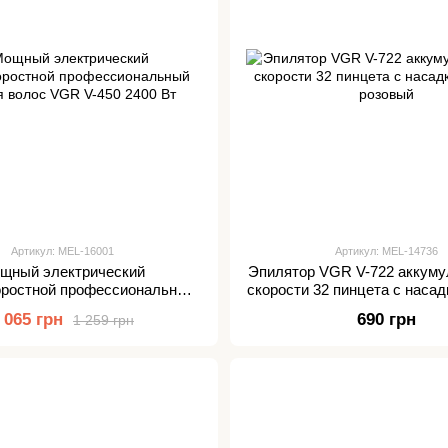
Артикул: MEL-16001
Артикул: MEL-14736
щный электрический
Эпилятор VGR V-722 аккуму
оростной профессиональный
скорости 32 пинцета с насад
 волос VGR V-450 2400 Вт
розовый
 065 грн
690 грн
1 259 грн