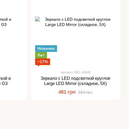
Новинка
Хит
−17%
Артикул: MEL-14849
кой и
Зеркало с LED подсветкой круглое
е G3
Large LED Mirror (складное, 5X)
461 грн
554 грн