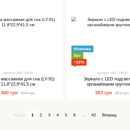
Новинка
Хит
−16%
Артикул: MEL-16016
Артикул: MEL-14820
массажная для сна (LY-91)
Зеркало с LED подсвет
11,8*22,9*41,5 см
органайзером кругло
460 грн
383 грн
554 грн
453 грн
Назад
1
2
3
4
5
6
...
42
Вперед