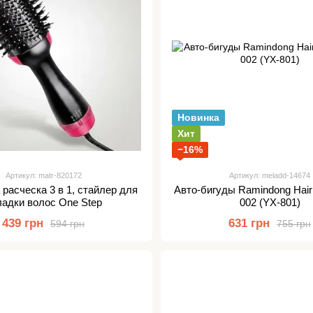
Новинка
Хит
−16%
Артикул: matr-820172
Артикул: meladd-14674
расческа 3 в 1, стайлер для
Авто-бигуды Ramindong Hair
ладки волос One Step
002 (YX-801)
439 грн
631 грн
594 грн
755 грн