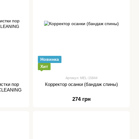
Новинка
Хит
Артикул: MEL-15844
стки пор
Корректор осанки (бандаж спины)
CLEANING
274 грн