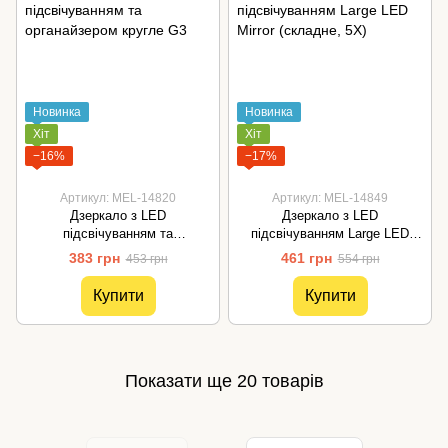
Новинка
Новинка
Хіт
Хіт
−16%
−17%
Артикул: MEL-14820
Артикул: MEL-14849
Дзеркало з LED
Дзеркало з LED
підсвічуванням та
підсвічуванням Large LED
органайзером кругле G3
Mirror (складне, 5X)
383 грн
461 грн
453 грн
554 грн
Купити
Купити
Показати ще 20 товарів