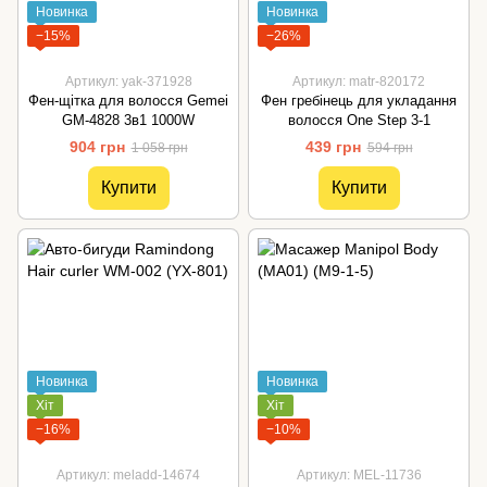
Новинка
Новинка
−15%
−26%
Артикул: yak-371928
Артикул: matr-820172
Фен-щітка для волосся Gemei
Фен гребінець для укладання
GM-4828 3в1 1000W
волосся One Step 3-1
904 грн
439 грн
1 058 грн
594 грн
Купити
Купити
Новинка
Новинка
Хіт
Хіт
−16%
−10%
Артикул: meladd-14674
Артикул: MEL-11736