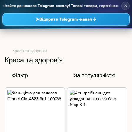
×
ітайте до нашого Telegram-каналу! Топові товари, гарячі новинки та 
➤
→
Відкрити Telegram-канал
Краса та здоров'я
Краса та здоров'я
Фільтр
За популярністю