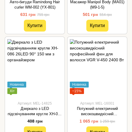
Авто-бигуди Ramindong Hair
Масажер Manipol Body (MA01)
curler WM-002 (YX-801)
(M9-1-5)
631 грн
501 грн
755 грн
554 грн
Купити
Купити
Новинка
Новинка
Хіт
−15%
Артикул: MEL-14825
Артикул: MEL-16001
Дзеркало з LED
Потужний електричний
підсвічуванням кругле XH-086
високошвидкісний
26LED 90° 150 мм з
професійний фен для
408 грн
1 065 грн
1 259 грн
органайзером
волосся VGR V-450 2400 Вт