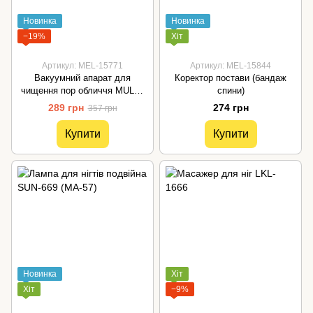
Новинка
Новинка
−19%
Хіт
Артикул: MEL-15771
Артикул: MEL-15844
Вакуумний апарат для
Коректор постави (бандаж
чищення пор обличчя MULTI-
спини)
FUNCTIONAL CLEANING
289 грн
274 грн
357 грн
Купити
Купити
Новинка
Хіт
Хіт
−9%