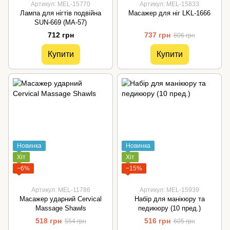
Артикул: MEL-15770
Артикул: MEL-15833
Лампа для нігтів подвійна
Масажер для ніг LKL-1666
SUN-669 (MA-57)
712 грн
737 грн
806 грн
Купити
Купити
Новинка
Новинка
Хіт
Хіт
−6%
−15%
Артикул: MEL-11786
Артикул: MEL-15939
Масажер ударний Cervical
Набір для манікюру та
Massage Shawls
педикюру (10 пред.)
518 грн
516 грн
554 грн
605 грн