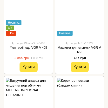
Новинка
Хіт
−1%
Новинка
Артикул: WimpeXx-V 408
Артикул: MEL-14727
Фен-гребінець VGR V-408
Машинка для стрижки VGR V-
652
1 045 грн
737 грн
1 058 грн
Купити
Купити