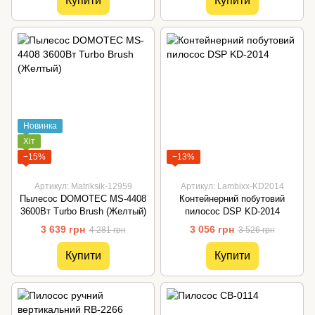
Купити
Купити
Новинка
Хіт
−15%
−13%
Артикул: Matriksik-12959
Артикул: Lambixx-KD2014
Пылесос DOMOTEC MS-4408
Контейнерний побутовий
3600Вт Turbo Brush (Желтый)
пилосос DSP KD-2014
3 639 грн
3 056 грн
4 281 грн
3 526 грн
Купити
Купити