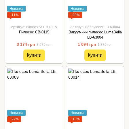
Новинка
Новинка
−11%
−20%
Артикул: WimpexAr-СВ-0115
Артикул: BobbytecAr-LB-63004
Пилосос СВ-0115
Вакуумний пилосос LumaBella
LB-63004
3 174 грн
1 094 грн
3 575 грн
1 375 грн
Купити
Купити
Новинка
Новинка
−22%
−13%