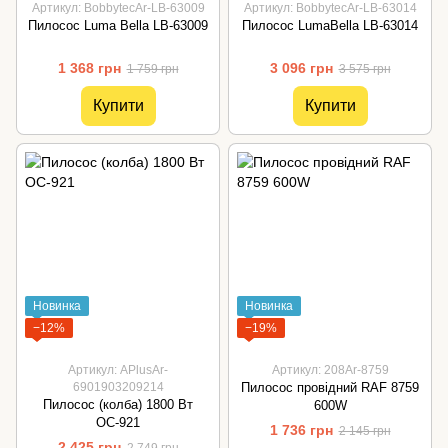
Артикул: BobbytecAr-LB-63009
Артикул: BobbytecAr-LB-63014
Пилосос Luma Bella LB-63009
Пилосос LumaBella LB-63014
1 368 грн
3 096 грн
1 759 грн
3 575 грн
Купити
Купити
Новинка
Новинка
−12%
−19%
Артикул: APlusAr-
Артикул: 208Ar-8759
6901903209214
Пилосос провідний RAF 8759
Пилосос (колба) 1800 Вт
600W
ОС-921
1 736 грн
2 145 грн
2 425 грн