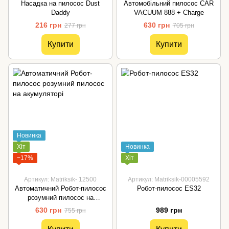
Насадка на пилосос Dust
Автомобільний пилосос CAR
Daddy
VACUUM 888 + Charge
216 грн
630 грн
277 грн
705 грн
Купити
Купити
Новинка
Хіт
Новинка
−17%
Хіт
Артикул: Matriksik- 12500
Артикул: Matriksik-00005592
Автоматичний Робот-пилосос
Робот-пилосос ES32
розумний пилосос на
акумуляторі
630 грн
989 грн
755 грн