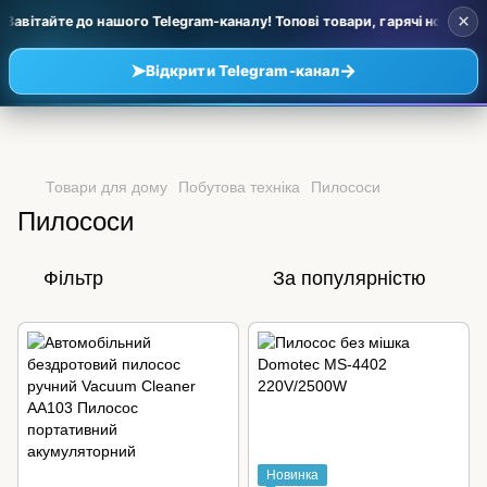
×
авітайте до нашого Telegram-каналу! Топові товари, гарячі новинки та
➤
→
Відкрити Telegram-канал
Товари для дому
Побутова техніка
Пилососи
Пилососи
Фільтр
За популярністю
Новинка