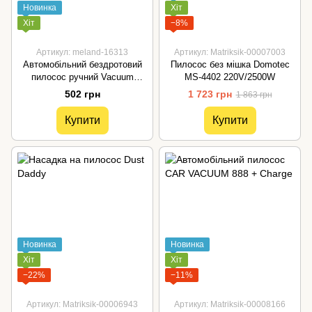
Новинка
Хіт
Хіт
−8%
Артикул: meland-16313
Артикул: Matriksik-00007003
Автомобільний бездротовий
Пилосос без мішка Domotec
пилосос ручний Vacuum
MS-4402 220V/2500W
Cleaner AA103 Пилосос
502 грн
1 723 грн
1 863 грн
портативний акумуляторний
Купити
Купити
Новинка
Новинка
Хіт
Хіт
−22%
−11%
Артикул: Matriksik-00006943
Артикул: Matriksik-00008166