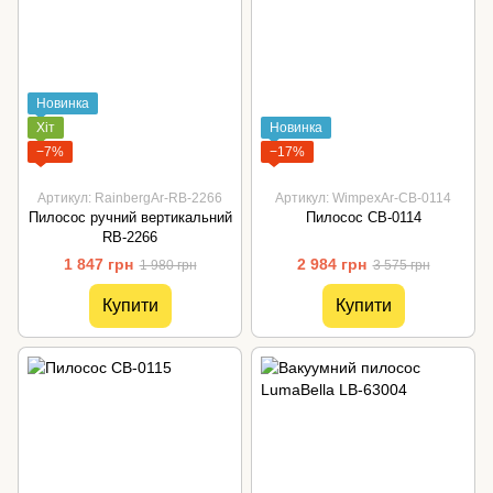
Новинка
Хіт
Новинка
−7%
−17%
Артикул: RainbergAr-RB-2266
Артикул: WimpexAr-СВ-0114
Пилосос ручний вертикальний
Пилосос СВ-0114
RB-2266
1 847 грн
2 984 грн
1 980 грн
3 575 грн
Купити
Купити