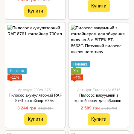
2 749 грн
Купити
Купити
Новинка
Новинка
Хіт
−11%
−4%
Артикул: 208Ar-8761
Артикул: EuromaxAr-6715
Пилосос акумуляторний RAF
Пилосос вакуумний з
8761 контейнер 700мл
контейнером для збирання
пилу на 3 л BITEK BT-8663G
3 244 грн
2 509 грн
3 629 грн
2 619 грн
Потужний пилосос циклонного
типу
Купити
Купити