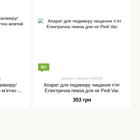
Хіт
1
Артикул: Venerka-VEN255
анікюру/
Апарат для педикюру чищення п'ят
 м'ятно-
Електрична пемза для ніг Pedi Vac
йсі
353 грн