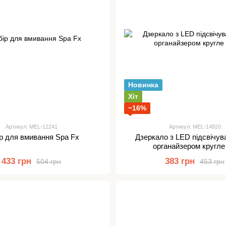
Новинка
Хіт
−16%
Артикул: MEL-12241
Артикул: MEL-14820
р для вмивання Spa Fx
Дзеркало з LED підсвічув
органайзером кругле
433 грн
383 грн
504 грн
453 грн