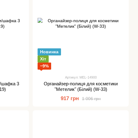
Новинка
Хіт
−9%
Артикул: MEL-14900
/шафка 3
Органайзер-полиця для косметики
19)
"Метелик" (Білий) (W-33)
917 грн
1 006 грн