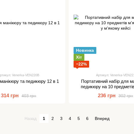
Новинка
Хіт
−22%
ртикул: Venerka-VEN220B
Артикул: Venerka-VEN22
манікюру та педикюру 12 в 1
Портативний набір для м
педикюру на 10 предметів
жовтий у м'якому ке
314 грн
236 грн
403 грн
302 грн
Назад
1
2
3
4
5
6
Вперед