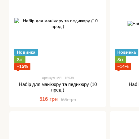
Новинка
Новинка
Хіт
Хіт
−15%
−14%
Артикул: MEL-15939
Набір для манікюру та педикюру (10
Набі
пред.)
516 грн
605 грн