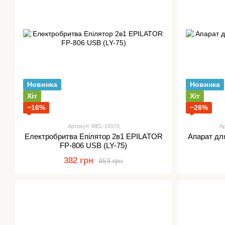
Новинка
Новинка
Хіт
Хіт
−16%
−26%
Артикул: MEL-15976
Ар
Електробритва Епілятор 2в1 EPILATOR
Апарат дл
FP-806 USB (LY-75)
382 грн
453 грн