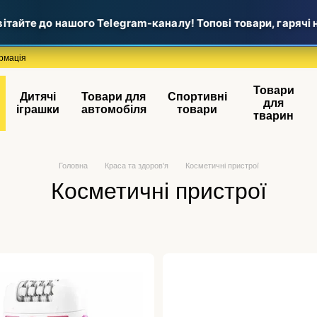
йте до нашого Telegram-каналу! Топові товари, гарячі нов
рмація
Товари
Дитячі
Товари для
Спортивні
для
іграшки
автомобіля
товари
тварин
Головна
Краса та здоров'я
Косметичні пристрої
Косметичні пристрої