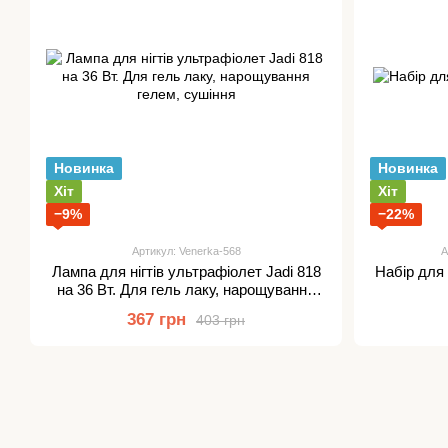
Новинка
Новинка
Хіт
Хіт
−9%
−22%
Артикул: Venerka-568
А
Лампа для нігтів ультрафіолет Jadi 818
Набір для 
на 36 Вт. Для гель лаку, нарощування
гелем, сушіння
367 грн
403 грн