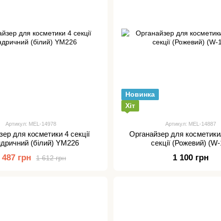
Новинка
Хіт
Артикул: MEL-14978
Артикул: MEL-14887
зер для косметики 4 секції
Органайзер для косметики
ндричний (білий) YM226
секції (Рожевий) (W-
 487 грн
1 100 грн
1 612 грн