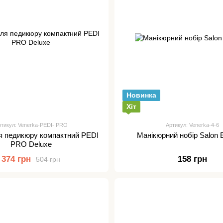
Новинка
Хіт
тикул: Venerka-PEDI- PRO
Артикул: Venerka-4-6
я педикюру компактний PEDI
Манікюрний нобір Salon 
PRO Deluxe
374 грн
158 грн
504 грн