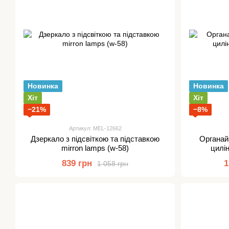
Новинка
Новинка
Хіт
Хіт
−21%
−8%
Артикул: MEL-12662
Дзеркало з підсвіткою та підставкою
Органай
mirron lamps (w-58)
цилі
839 грн
1
1 058 грн