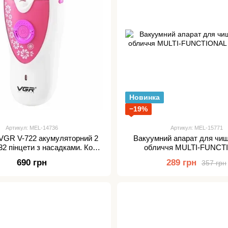
Новинка
−19%
Артикул: MEL-14736
Артикул: MEL-15771
 VGR V-722 акумуляторний 2
Вакуумний апарат для чищ
32 пінцети з насадками. Колір
обличчя MULTI-FUNCT
рожевий
CLEANING
690 грн
289 грн
357 грн