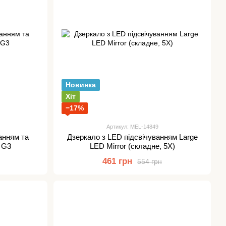
Новинка
Хіт
−17%
Артикул: MEL-14849
анням та
Дзеркало з LED підсвічуванням Large
 G3
LED Mirror (складне, 5X)
461 грн
554 грн