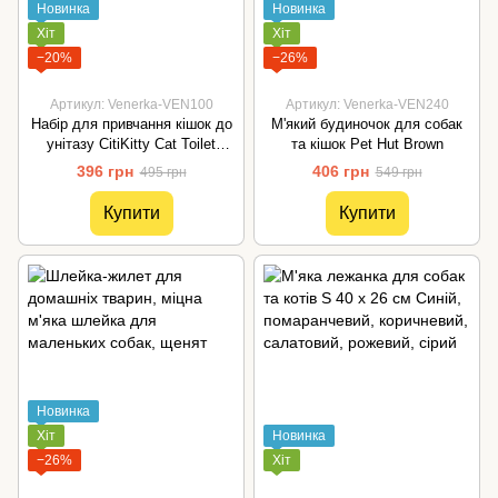
Новинка
Новинка
Хіт
Хіт
−20%
−26%
Артикул: Venerka-VEN100
Артикул: Venerka-VEN240
Набір для привчання кішок до
М'який будиночок для собак
унітазу CitiKitty Cat Toilet
та кішок Pet Hut Brown
Training Kit
396 грн
406 грн
495 грн
549 грн
Купити
Купити
Новинка
Хіт
Новинка
−26%
Хіт