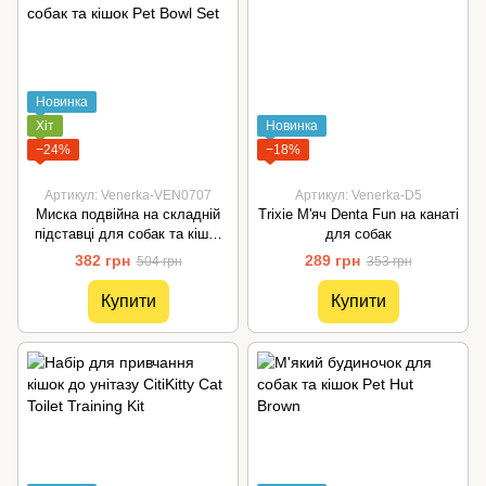
Новинка
Хіт
Новинка
−24%
−18%
Артикул: Venerka-VEN0707
Артикул: Venerka-D5
Миска подвійна на складній
Trixie М'яч Denta Fun на канаті
підставці для собак та кішок
для собак
Pet Bowl Set
382 грн
289 грн
504 грн
353 грн
Купити
Купити