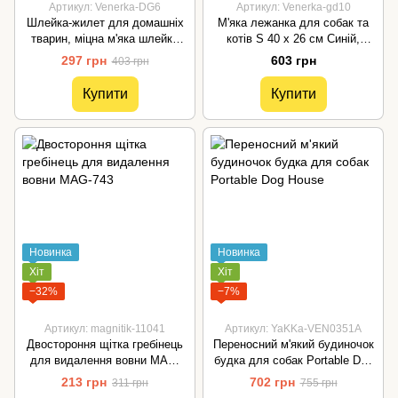
Артикул: Venerka-DG6
Артикул: Venerka-gd10
Шлейка-жилет для домашніх
М'яка лежанка для собак та
тварин, міцна м'яка шлейка
котів S 40 х 26 см Синій,
для маленьких собак, щенят
помаранчевий, коричневий,
297 грн
603 грн
403 грн
салатовий, рожевий, сірий
Купити
Купити
Новинка
Новинка
Хіт
Хіт
−32%
−7%
Артикул: magnitik-11041
Артикул: YaKKa-VEN0351A
Двостороння щітка гребінець
Переносний м'який будиночок
для видалення вовни MAG-
будка для собак Portable Dog
743
House
213 грн
702 грн
311 грн
755 грн