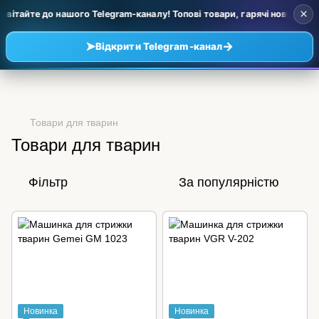
×
вітайте до нашого Telegram-каналу! Топові товари, гарячі новинки та 
➤
→
Відкрити Telegram-канал
Товари для тварин
Товари для тварин
Фільтр
За популярністю
Новинка
Новинка