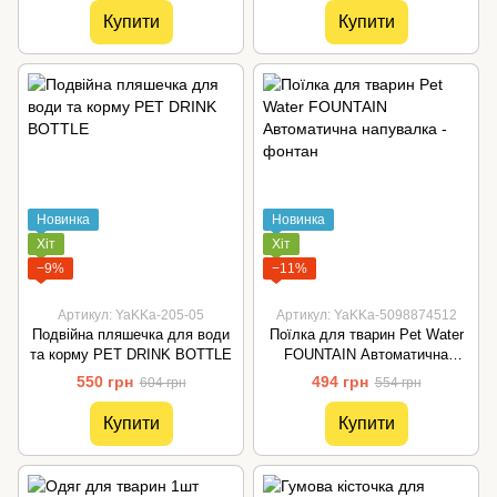
Купити
Купити
Новинка
Новинка
Хіт
Хіт
−9%
−11%
Артикул: YaKKa-205-05
Артикул: YaKKa-5098874512
Подвійна пляшечка для води
Поїлка для тварин Pet Water
та корму PET DRINK BOTTLE
FOUNTAIN Автоматична
напувалка - фонтан
550 грн
494 грн
604 грн
554 грн
Купити
Купити