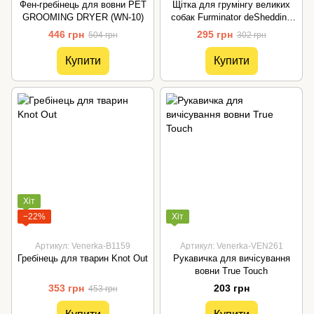
Фен-гребінець для вовни PET
Щітка для грумінгу великих
GROOMING DRYER (WN-10)
собак Furminator deShedding
tool Large Фурмінатор
446 грн
295 грн
504 грн
302 грн
Fubnimroat лезо 10,16 см
Купити
Купити
Хіт
−22%
Хіт
Артикул: Venerka-B1159
Артикул: Venerka-VEN261
Гребінець для тварин Knot Out
Рукавичка для вичісування
вовни True Touch
353 грн
203 грн
453 грн