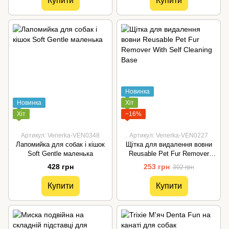
Купити
Купити
Новинка
Новинка
Хіт
Хіт
−16%
Артикул: Venerka-VEN0348
Артикул: Venerka-VEN0227
Лапомийка для собак і кішок
Щітка для видалення вовни
Soft Gentle маленька
Reusable Pet Fur Remover
With Self Cleaning Base
428 грн
253 грн
302 грн
Купити
Купити