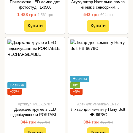
Прямокутна LED лампа для
Акумулятор Настільна лампа
фотостудії L-3560
нічник з сенсорним
керуванням LED D24
1 488 грн
543 грн
1 561 грн
604 грн
Купити
Купити
Новинка
Новинка
Хіт
−22%
−5%
Артикул: MEL-15787
Артикул: Venerka-VEN12
Дзеркало кругле з LED
Ліхтар для кемпінгу Hurry Bolt
підсвічуванням PORTABLE
HB-6678C
RECHARGEABLE
344 грн
384 грн
439 грн
403 грн