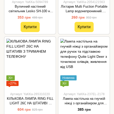
Артикул: YaKKa-5094789
Артикул: YaKKa-2054121563
Вуличний настінний
Ліхтарик Multi Fuction Portable
світильник Lesko SH-100 на
Lamp водонепроникний.
сонячній батареї з датчиком
Світлодіодний ручний ліхтар
353 грн
260 грн
486 грн
302 грн
руху 100 LED діодів
із зарядкою від USB
Купити
Купити
Хіт
Новинка
−27%
Хіт
Артикул: YaKKa-265310220
Артикул: YaKKa-237EL-2178
КІЛЬКОВА ЛАМПА RING FILL
Лампа настільна на гнучкій
LIGHT 26С НА ШТАТИВІ З
ніжці з органайзером для
ТРИМАЧЕМ ТЕЛЕФОНУ
ручок та підставкою
604 грн
385 грн
825 грн
телефону Quite Light Deer з