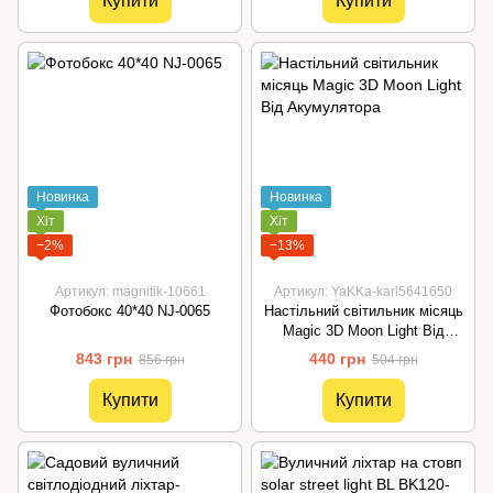
Купити
Купити
Новинка
Новинка
Хіт
Хіт
−2%
−13%
Артикул: magnitik-10661
Артикул: YaKKa-karl5641650
Фотобокс 40*40 NJ-0065
Настільний світильник місяць
Magic 3D Moon Light Від
Акумулятора
843 грн
440 грн
856 грн
504 грн
Купити
Купити