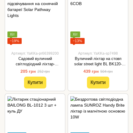
Хіт
Хіт
−19%
−13%
Артикул: YaKKa-pr66399200
Артикул: YaKKa-sp7498
Садовий вуличний
Вуличний ліхтар на стовп
світлодіодний ліхтар-
solar street light BL BK120-
підсвічування на сонячній
6COB
205 грн
439 грн
252 грн
504 грн
батареї Solar Pathway Lights
Купити
Купити