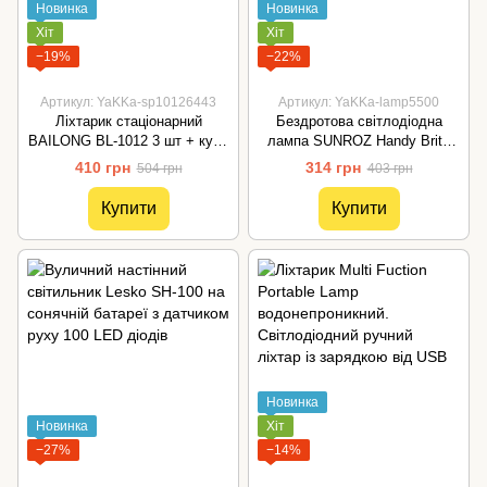
Новинка
Новинка
Хіт
Хіт
−19%
−22%
Артикул: YaKKa-sp10126443
Артикул: YaKKa-lamp5500
Ліхтарик стаціонарний
Бездротова світлодіодна
BAILONG BL-1012 3 шт + куль
лампа SUNROZ Handy Brite
ДУ
ліхтар із магнітною основою
410 грн
314 грн
504 грн
403 грн
10W
Купити
Купити
Новинка
Новинка
Хіт
−27%
−14%