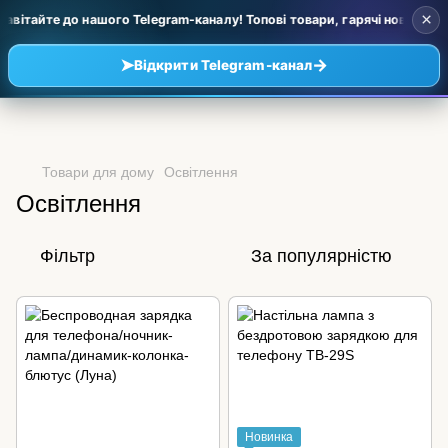
×
вітайте до нашого Telegram-каналу! Топові товари, гарячі новинки та 
➤
→
Відкрити Telegram-канал
Товари для дому
Освітлення
Освітлення
Фільтр
За популярністю
Новинка