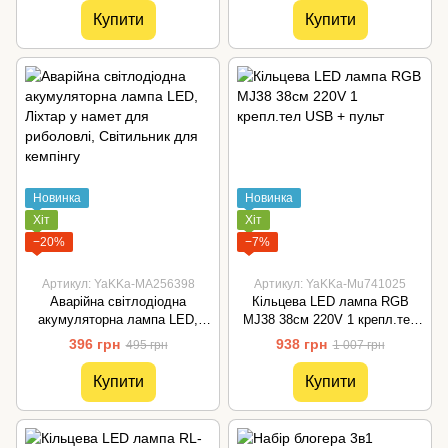
точилкою олівців, живлення
Купити
Купити
від USB
Новинка
Новинка
Хіт
Хіт
−20%
−7%
Артикул: YaKKa-MA256398
Артикул: YaKKa-Mu741025
Аварійна світлодіодна
Кільцева LED лампа RGB
акумуляторна лампа LED,
MJ38 38см 220V 1 крепл.тел
Ліхтар у намет для риболовлі,
USB + пульт
396 грн
938 грн
495 грн
1 007 грн
Світильник для кемпінгу
Купити
Купити