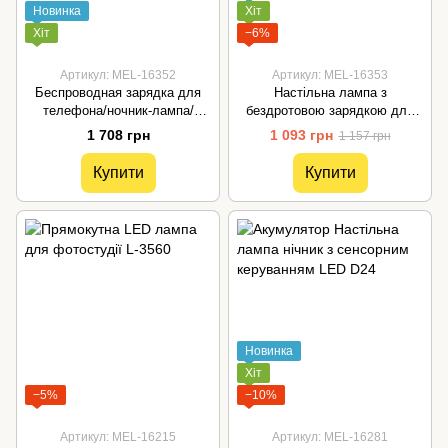
Новинка
Хіт
Хіт
−6%
Артикул: MEL-16352
Артикул: MEL-16353
Беспроводная зарядка для
Настільна лампа з
телефона/ночник-лампа/
бездротовою зарядкою для
динамик-колонка-блютус
телефону TB-29S
1 708 грн
1 093 грн
1 157 грн
(Луна)
Купити
Купити
Новинка
Хіт
−5%
−10%
Артикул: MEL-16215
Артикул: MEL-16281