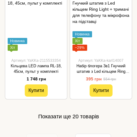
Новинка
Новинка
Хіт
Хіт
−29%
Артикул: YaKKa-2115533354
Артикул: YaKKa-karl14007
Кільцева LED лампа RL-18,
Набір блогера 3в1 Гнучкий
45см, пульт у комплекті
штатив з Led кільцем Ring
Light + тримачі для телефону
1 748 грн
395 грн
554 грн
та мікрофона на підставці
Купити
Купити
Показати ще 20 товарів