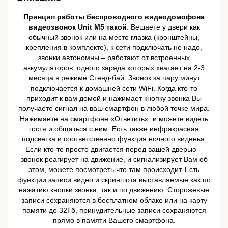
Принцип работы беспроводного видеодомофона
видеозвонок Unit M5 такой
: Вешаете у двери как
обычный звонок или на место глазка (кронштейны,
крепления в комплекте), к сети подключать не надо,
звонки автономны – работают от встроенных
аккумуляторов, одного заряда которых хватает на 2-3
месяца в режиме Стенд-бай. Звонок за пару минут
подключается к домашней сети WiFi. Когда кто-то
приходит к вам домой и нажимает кнопку звонка Вы
получаете сигнал на ваш смартфон в любой точке мира.
Нажимаете на смартфоне «Ответить», и можете видеть
гостя и общаться с ним. Есть также инфракрасная
подсветка и соответственно функция ночного виденья.
Если кто-то просто двигается перед вашей дверью –
звонок реагирует на движение, и сигнализирует Вам об
этом, можете посмотреть что там происходит. Есть
функции записи видео и скриншота выставляемые как по
нажатию кнопки звонка, так и по движению. Сторожевые
записи сохраняются в бесплатном облаке или на карту
памяти до 32Гб, принудительные записи сохраняются
прямо в памяти Вашего смартфона.