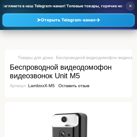
×
Загляните в наш Telegram-канал! Топовые товары, горячие новинки и
➤
→
Открыть Telegram-канал
Товары для дома
Беспроводной видеодомофон видеозвон
Беспроводной видеодомофон
видеозвонок Unit M5
Артикул:
LambixxX-M5
Оставить отзыв