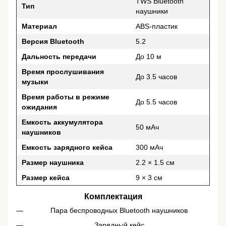
TWS Bluetooth
Тип
наушники
Материал
ABS-пластик
Версия Bluetooth
5.2
Дальность передачи
До 10 м
Время прослушивания
До 3.5 часов
музыки
Время работы в режиме
До 5.5 часов
ожидания
Емкость аккумулятора
50 мАч
наушников
Емкость зарядного кейса
300 мАч
Размер наушника
2.2 × 1.5 см
Размер кейса
9 × 3 см
Комплектация
Пара беспроводных Bluetooth наушников
Зарядный кейс