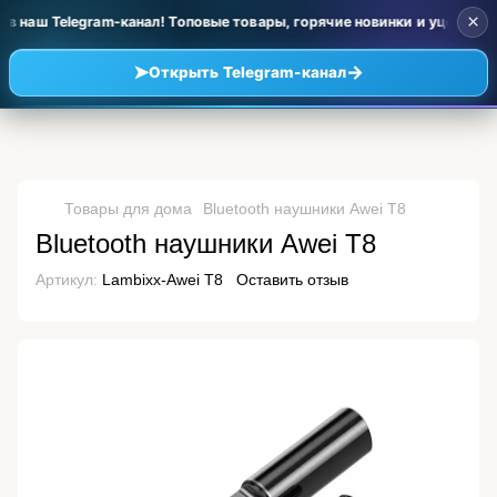
×
 наш Telegram-канал! Топовые товары, горячие новинки и уценка по
➤
→
Открыть Telegram-канал
Товары для дома
Bluetooth наушники Awei T8
Bluetooth наушники Awei T8
Артикул:
Lambixx-Awei T8
Оставить отзыв