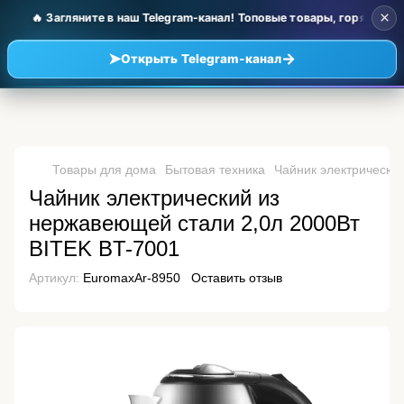
×
🔥 Загляните в наш Telegram-канал! Топовые товары, горячие но
➤
→
Открыть Telegram-канал
Товары для дома
Бытовая техника
Чайник электрически
Чайник электрический из
нержавеющей стали 2,0л 2000Вт
BITEK BT-7001
Артикул:
EuromaxAr-8950
Оставить отзыв