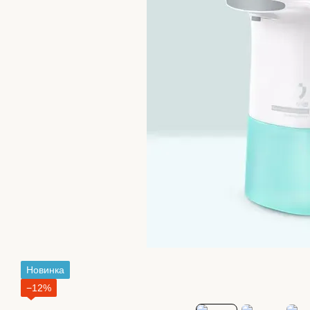
Новинка
−12%