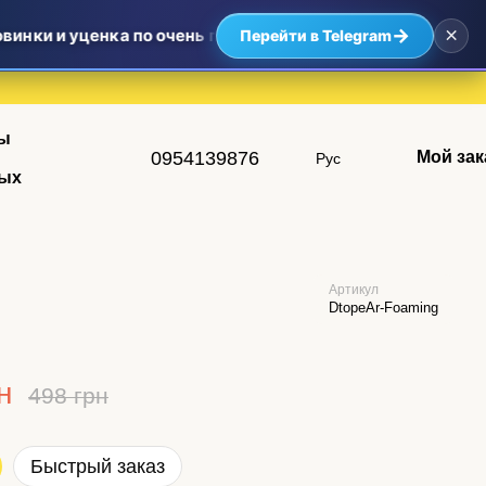
×
→
винки и уценка по очень приятным ценам — самые выгодн
Перейти в Telegram
ы
0954139876
Мой зак
Рус
ых
Артикул
DtopeAr-Foaming
н
498 грн
Быстрый заказ