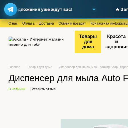
ые предложения уже ждут вас!
🔥 Загл
Перейти к основному контенту
О нас
Оплата
Доставка
Обмен и возврат
Контактная информац
Товары
Красота
для
и
дома
здоровье
Главная
Товары для дома
Диспенсер для мыла Auto Foaming Soap Dispe
Диспенсер для мыла Auto F
В наличии
Оставить отзыв