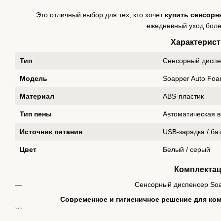
Это отличный выбор для тех, кто хочет
купить сенсорн
ежедневный уход бол
Характерист
Тип
Сенсорный диспе
Модель
Soapper Auto Foa
Материал
ABS-пластик
Тип пены
Автоматическая 
Источник питания
USB-зарядка / ба
Цвет
Белый / серый
Комплекта
Сенсорный диспенсер Soa
Современное и гигиеничное решение для ко
```