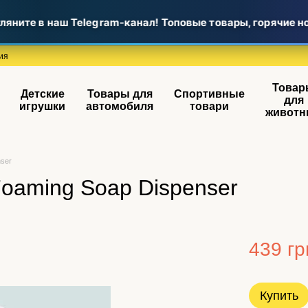
яните в наш Telegram-канал! Топовые товары, горячие но
ия
Товар
Детские
Товары для
Спортивные
для
игрушки
автомобиля
товари
животн
nser
oaming Soap Dispenser
439 гр
Купить