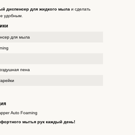
ый диспенсер для жидкого мыла
и сделать
ее удобным.
ики
нсер для мыла
ming
воздушная пена
тарейки
ция
pper Auto Foaming
мфортного мытья рук каждый день!