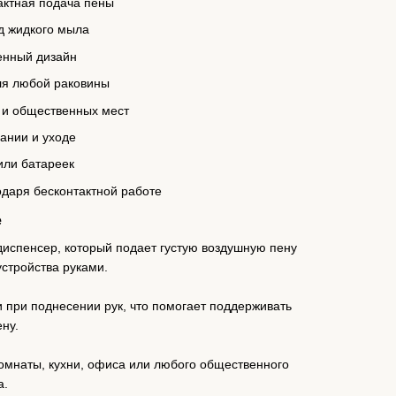
актная подача пены
д жидкого мыла
енный дизайн
ля любой раковины
 и общественных мест
ании и уходе
или батареек
даря бесконтактной работе
е
испенсер, который подает густую воздушную пену
устройства руками.
 при поднесении рук, что помогает поддерживать
ену.
омнаты, кухни, офиса или любого общественного
а.