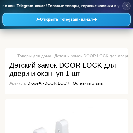
×
 в наш Telegram-канал! Топовые товары, горячие новинки и уценка п
➤
→
Открыть Telegram-канал
Товары для дома
Детский замок DOOR LOCK для двери и 
Детский замок DOOR LOCK для
двери и окон, уп 1 шт
Артикул:
DtopeAr-DOOR LOCK
Оставить отзыв