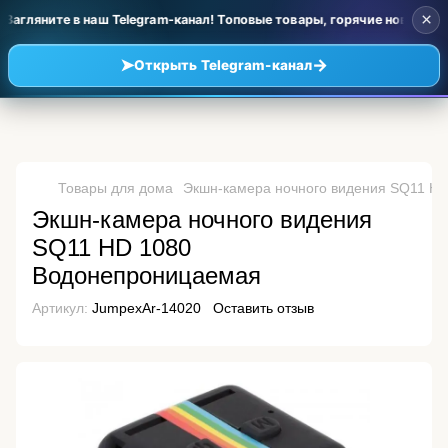
×
агляните в наш Telegram-канал! Топовые товары, горячие новинки и
➤
→
Открыть Telegram-канал
Товары для дома
Экшн-камера ночного видения SQ11 H
Экшн-камера ночного видения
SQ11 HD 1080
Водонепроницаемая
Артикул:
JumpexAr-14020
Оставить отзыв