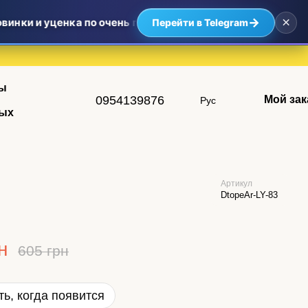
×
→
винки и уценка по очень приятным ценам — самые выгодны
Перейти в Telegram
ы
0954139876
Мой зак
Рус
ых
Артикул
DtopeAr-LY-83
н
605 грн
ь, когда появится