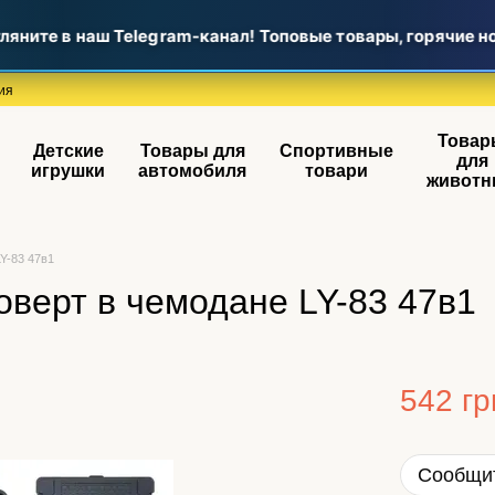
ните в наш Telegram-канал! Топовые товары, горячие но
ия
Товар
Детские
Товары для
Спортивные
для
игрушки
автомобиля
товари
животн
Y-83 47в1
верт в чемодане LY-83 47в1
542 гр
Сообщит