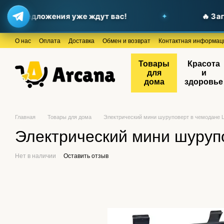
ые предложения уже ждут вас!
🔥 Загля
Перейти к основному контенту
О нас
Оплата
Доставка
Обмен и возврат
Контактная информац
Товары
Красота
для
и
дома
здоровье
Главная
Товары для дома
Электрический мини шуруповерт в чемодане L
Электрический мини шурупо
Нет в наличии
Оставить отзыв