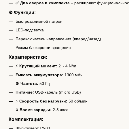
✅
Два сверла в комплекте
– расширяют функциональност
⚙️ Функции:
Быстрозажимной патрон
LED-подсветка
Переключатель направления (вперед/назад)
Режим блокировки вращения
Характеристики:
⚡
Крутящий момент:
2 ~ 4 N/m
Емкость аккумулятора:
1300 мАч
⚙️
Частота:
50 Гц
Питание:
USB-кабель (micro USB)
⚡
Скорость без нагрузки:
50 об/мин
⏳
Время зарядки:
2-3 часа
Комплектация:
Шуруповерт LY-83