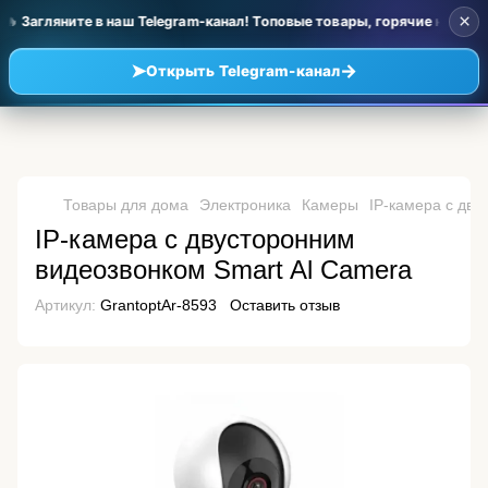
×
 Загляните в наш Telegram-канал! Топовые товары, горячие новинк
➤
→
Открыть Telegram-канал
Товары для дома
Электроника
Камеры
IP-камера с дву
IP-камера с двусторонним
видеозвонком Smart Al Camera
Артикул:
GrantoptAr-8593
Оставить отзыв