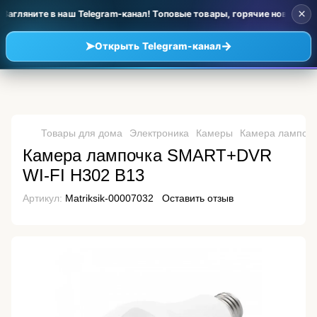
×
агляните в наш Telegram-канал! Топовые товары, горячие новинки и
➤
→
Открыть Telegram-канал
Товары для дома
Электроника
Камеры
Камера лампоч
Камера лампочка SMART+DVR
WI-FI H302 B13
Артикул:
Matriksik-00007032
Оставить отзыв