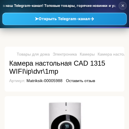
×
в наш Telegram-канал! Топовые товары, горячие новинки и уценка по
➤
→
Открыть Telegram-канал
Товары для дома
Электроника
Камеры
Камера настольн
Камера настольная CAD 1315
WIFI\ip\dvr\1mp
Артикул:
Matriksik-00005988
Оставить отзыв