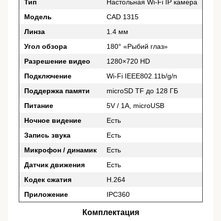
Тип
Настольная Wi-Fi IP камера
Модель
CAD 1315
Линза
1.4 мм
Угол обзора
180° «Рыбий глаз»
Разрешение видео
1280×720 HD
Подключение
Wi-Fi IEEE802.11b/g/n
Поддержка памяти
microSD TF до 128 ГБ
Питание
5V / 1A, microUSB
Ночное видение
Есть
Запись звука
Есть
Микрофон / динамик
Есть
Датчик движения
Есть
Кодек сжатия
H.264
Приложение
IPC360
Комплектация