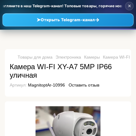
×
агляните в наш Telegram-канал! Топовые товары, горячие новинки и 
➤
→
Открыть Telegram-канал
Товары для дома
Электроника
Камеры
Камера WI-FI X
Камера WI-FI XY-A7 5MP IP66
уличная
Артикул:
MagnitoptAr-10996
Оставить отзыв