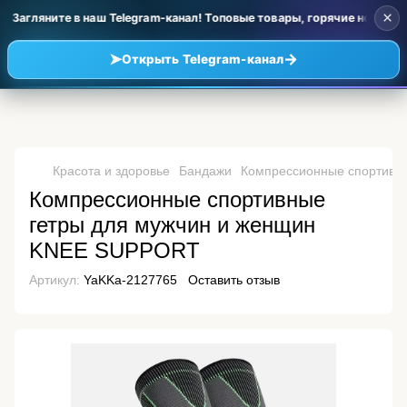
×
 Загляните в наш Telegram-канал! Топовые товары, горячие новинки
➤
→
Открыть Telegram-канал
Красота и здоровье
Бандажи
Компрессионные спортивн
Компрессионные спортивные
гетры для мужчин и женщин
KNEE SUPPORT
Артикул:
YaKKa-2127765
Оставить отзыв