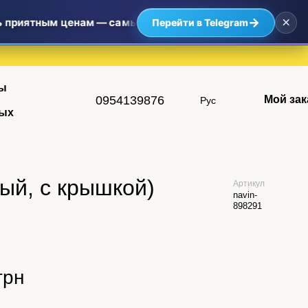
×
→
ь приятным ценам — самые выгодные предложения уже ждут
Перейти в Telegram
ы
0954139876
Мой зак
Рус
ых
ый, с крышкой)
Артикул
navin-
898291
грн