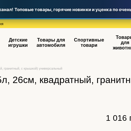
нал! Топовые товары, горячие новинки и уценка по очен
ия
Товар
Детские
Товары для
Спортивные
для
игрушки
автомобиля
товари
животн
ый, гранитный, с крышкой) универсальный
л, 26см, квадратный, гранитн
1 016 