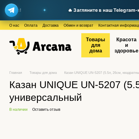
т вас!
🔥 Загляните в наш Telegram-ка
Перейти к основному контенту
О нас
Оплата
Доставка
Обмен и возврат
Контактная информац
Товары
Красота
для
и
дома
здоровье
Главная
Товары для дома
Казан UNIQUE UN-5207 (5.5л, 26см, квадратн
Казан UNIQUE UN-5207 (5.5
универсальный
В наличии
Оставить отзыв