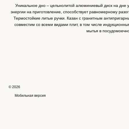
Уникальное дно – цельнолитой алюминиевый диск на дне у
энергии на приготовление, способствует равномерному разо
Термостойкие литые ручки. Казан с гранитным антиприга
совместим со всеми видами плит, в том числе индукционны
мытья в посудомоечн
© 2026
Мобильная версия
Online store built with Horoshop