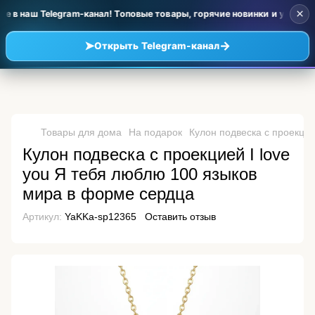
×
 в наш Telegram-канал! Топовые товары, горячие новинки и уценка 
➤
→
Открыть Telegram-канал
Товары для дома
На подарок
Кулон подвеска с проекцие
Кулон подвеска с проекцией I love
you Я тебя люблю 100 языков
мира в форме сердца
Артикул:
YaKKa-sp12365
Оставить отзыв