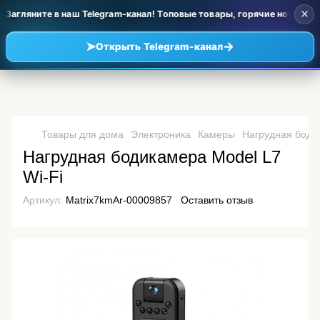
×
Загляните в наш Telegram-канал! Топовые товары, горячие новинки 
➤
→
Открыть Telegram-канал
Товары для дома
Электроника
Камеры
Нагрудная бодик
Нагрудная бодикамера Model L7
Wi-Fi
Артикул:
Matrix7kmAr-00009857
Оставить отзыв