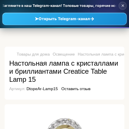
×
Загляните в наш Telegram-канал! Топовые товары, горячие новинки и
➤
→
Открыть Telegram-канал
Товары для дома
Освещение
Настольная лампа с крист
Настольная лампа с кристаллами
и бриллиантами Creatice Table
Lamp 15
Артикул:
DtopeAr-Lamp15
Оставить отзыв