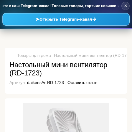
×
те в наш Telegram-канал! Топовые товары, горячие новинки и уценка
➤
→
Открыть Telegram-канал
Товары для дома
Настольный мини вентилятор (RD-1723
Настольный мини вентилятор
(RD-1723)
Артикул:
daikensAr-RD-1723
Оставить отзыв